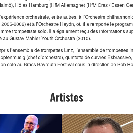
almö), Höias Hamburg (HfM Allemagne) (HfM Graz / Essen Ge
l’expérience orchestrale, entre autres. à l’Orchestre philharmon
2005-2006) et à l’Orchestre Haydn, où il a remporté le programm
e trompettiste solo. Il a également reçu des informations su
vité au Gustav Mahler Youth Orchestra (2010).
mpris l’ensemble de trompettes Linz, l’ensemble de trompettes In
Hopfenmusig (chef d’orchestre), quintette de cuivres Esbrassiv
olon solo au Brass Bayreuth Festival sous la direction de Bob 
Artistes