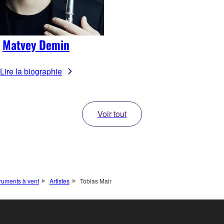
Matvey Demin
Lire la biographie
Voir tout
truments à vent
Artistes
Tobias Mair