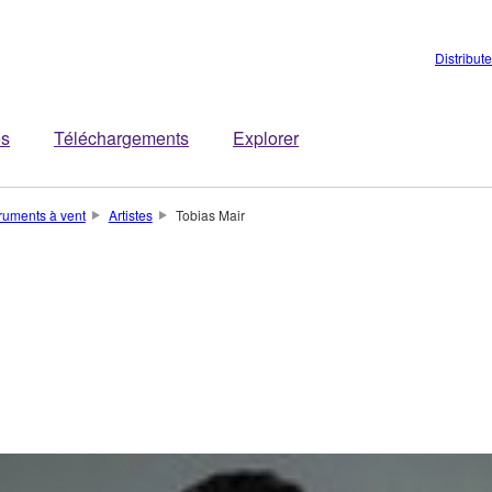
Distribut
es
Téléchargements
Explorer
truments à vent
Artistes
Tobias Mair