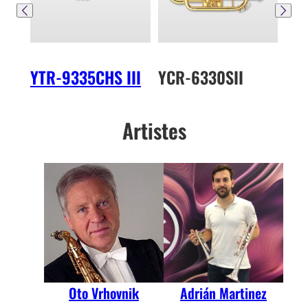
YTR-9335CHS III
YCR-6330SII
YT
Artistes
Oto Vrhovnik
Adrián Martinez