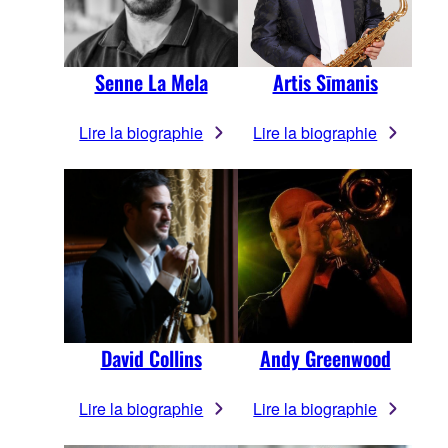
Senne La Mela
Artis Sīmanis
Lire la biographie
Lire la biographie
David Collins
Andy Greenwood
Lire la biographie
Lire la biographie