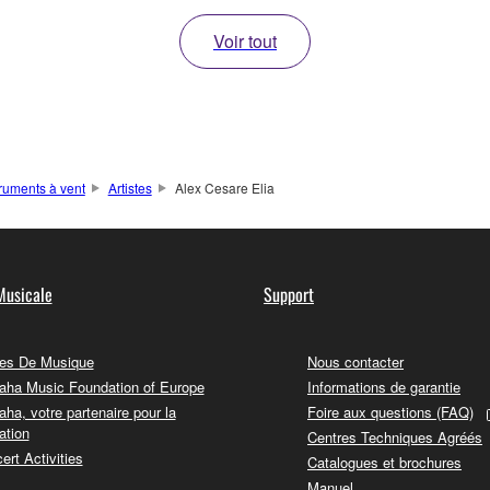
Voir tout
truments à vent
Artistes
Alex Cesare Elia
Musicale
Support
es De Musique
Nous contacter
ha Music Foundation of Europe
Informations de garantie
ha, votre partenaire pour la
Foire aux questions (FAQ)
ation
Centres Techniques Agréés
ert Activities
Catalogues et brochures
Manuel