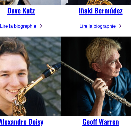
Dave Kutz
Iñaki Bermúdez
Lire la biographie
Lire la biographie
Alexandre Doisy
Geoff Warren