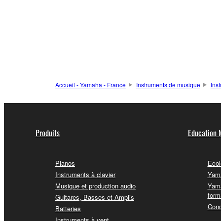
Accueil - Yamaha - France
Instruments de musique
Ins
Produits
Education 
Pianos
Ecol
Instruments à clavier
Yama
Musique et production audio
Yama
form
Guitares, Basses et Amplis
Conc
Batteries
Instruments à vent