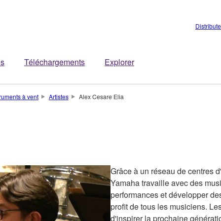
Distribut
es
Téléchargements
Explorer
truments à vent
Artistes
Alex Cesare Elia
Grâce à un réseau de centres d'a
Yamaha travaille avec des musi
performances et développer des
profit de tous les musiciens. L
d'inspirer la prochaine générati