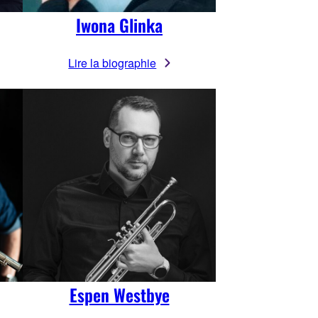
Iwona Glinka
Lire la biographie
Espen Westbye