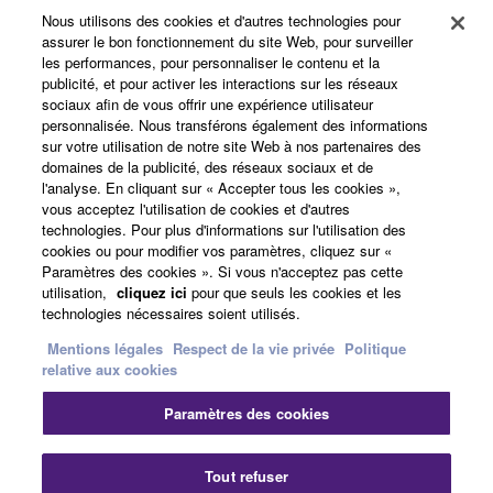
Yamaha Music ID - Enregistrement
Nous utilisons des cookies et d'autres technologies pour
assurer le bon fonctionnement du site Web, pour surveiller
les performances, pour personnaliser le contenu et la
publicité, et pour activer les interactions sur les réseaux
sociaux afin de vous offrir une expérience utilisateur
A propos de Yamaha
personnalisée. Nous transférons également des informations
sur votre utilisation de notre site Web à nos partenaires des
domaines de la publicité, des réseaux sociaux et de
l'analyse. En cliquant sur « Accepter tous les cookies »,
France - French
vous acceptez l'utilisation de cookies et d'autres
technologies. Pour plus d'informations sur l'utilisation des
Professionnel
cookies ou pour modifier vos paramètres, cliquez sur «
Paramètres des cookies ». Si vous n'acceptez pas cette
utilisation,
cliquez ici
pour que seuls les cookies et les
technologies nécessaires soient utilisés.
Mentions légales
Respect de la vie privée
Politique
relative aux cookies
Paramètres des cookies
Nous contacter
Conditions d'utilisation
Respect de la vie privée
Politique relative aux cookies
Tout refuser