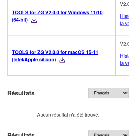
V2.0.0
TOOLS for ZG V2.0.0 for Windows 11/10
Histori
(64-bit)
la vers
V2.0.0
TOOLS for ZG V2.0.0 for macOS 15-11
Histori
(Intel/Apple silicon)
la vers
Résultats
Aucun résultat n'a été trouvé.
Résultats