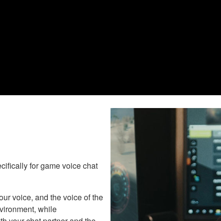
ifically for game voice chat
our voice, and the voice of the
vironment, while
th your chat partner and the