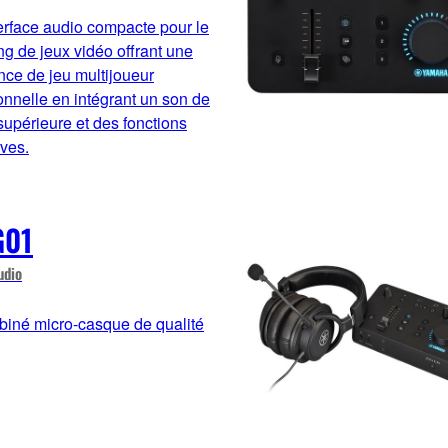
erface audio compacte pour le
ng de jeux vidéo offrant une
nce de jeu multijoueur
onnelle en intégrant un son de
supérieure et des fonctions
ves.
G01
udio
iné micro-casque de qualité