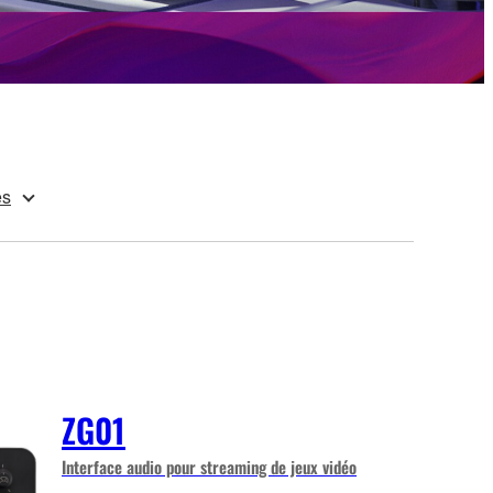
es
ZG01
Interface audio pour streaming de jeux vidéo