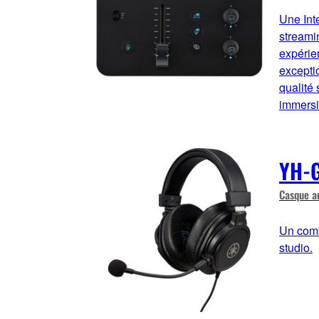
Une Int
streami
expérie
excepti
qualité 
immersi
YH-
Casque a
Un comb
studio.