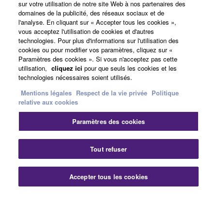
sur votre utilisation de notre site Web à nos partenaires des
A propos de Yamaha
domaines de la publicité, des réseaux sociaux et de
l'analyse. En cliquant sur « Accepter tous les cookies »,
vous acceptez l'utilisation de cookies et d'autres
technologies. Pour plus d'informations sur l'utilisation des
France - French
cookies ou pour modifier vos paramètres, cliquez sur «
Paramètres des cookies ». Si vous n'acceptez pas cette
Professionnel
utilisation,
cliquez ici
pour que seuls les cookies et les
technologies nécessaires soient utilisés.
Mentions légales
Respect de la vie privée
Politique
relative aux cookies
Paramètres des cookies
Tout refuser
Nous contacter
Conditions d'utilisation
Respect de la vie privée
Politique relative aux cookies
Accepter tous les cookies
Mentions légales
© Yamaha Corporation.