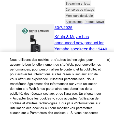
Streaming et jeux
Consoles de mixage
Moniteurs de studio
Accessoires
Product News
30/7/2025
König & Meyer has
announced new product for
Yamaha speakers: the 19440
Ceiling/Wall bracket.
Nous utilisons des cookies et d'autres technologies pour
assurer le bon fonctionnement du site Web, pour surveiller les
Audio
Consoles de mixage
performances, pour personnaliser le contenu et la publicité, et
pour activer les interactions sur les réseaux sociaux afin de
Enceintes
vous offrir une expérience utilisateur personnalisée. Nous
Systèmes de sonorisation portable
transférons également des informations sur votre utilisation
Accessoires
de notre site Web à nos partenaires des domaines de la
Musique et production audio
publicité, des réseaux sociaux et de l'analyse. En cliquant sur
« Accepter tous les cookies », vous acceptez l'utilisation de
Consoles de mixage
cookies et d'autres technologies. Pour plus d'informations sur
Moniteurs de studio
l'utilisation des cookies ou pour modifier vos paramètres,
Accessoires
cliquez sur « Paramètres des cookies ». Si vous n'acceptez
Sonorisation portable
pas cette utilisation,
cliquez ici
pour que seuls les cookies