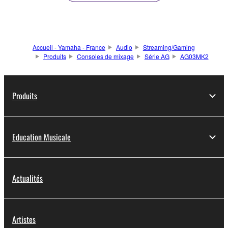
Accueil - Yamaha - France
Audio
Streaming/Gaming
Produits
Consoles de mixage
Série AG
AG03MK2
Produits
Education Musicale
Actualités
Artistes