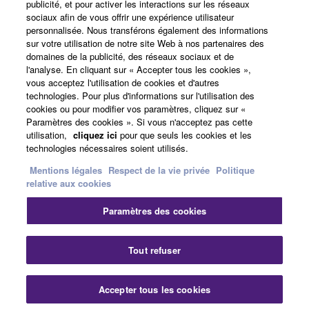
publicité, et pour activer les interactions sur les réseaux
sociaux afin de vous offrir une expérience utilisateur
A propos de Yamaha
personnalisée. Nous transférons également des informations
sur votre utilisation de notre site Web à nos partenaires des
domaines de la publicité, des réseaux sociaux et de
l'analyse. En cliquant sur « Accepter tous les cookies »,
France - French
vous acceptez l'utilisation de cookies et d'autres
technologies. Pour plus d'informations sur l'utilisation des
Professionnel
cookies ou pour modifier vos paramètres, cliquez sur «
Paramètres des cookies ». Si vous n'acceptez pas cette
utilisation,
cliquez ici
pour que seuls les cookies et les
technologies nécessaires soient utilisés.
Mentions légales
Respect de la vie privée
Politique
relative aux cookies
Paramètres des cookies
Nous contacter
Conditions d'utilisation
Respect de la vie privée
Politique relative aux cookies
Tout refuser
Mentions légales
Accepter tous les cookies
© Yamaha Corporation.