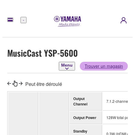
Menu
MusicCast YSP-5600
Menu
Trouver un magasin
Peut être déroulé
Output
7.1.2-channel
Channel
Output Power
128W total power
Standby
0.3W (HDMI contr