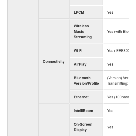
LPCM
Yes
Wireless
Music
Yes (with Bluetoo
Streaming
Wi-Fi
Yes (IEEE802.11
Connectivity
AirPlay
Yes
Bluetooth
(Version) Ver. 2
Version/Profile
Transmitting: SB
Ethernet
Yes (100base-T, 
IntelliBeam
Yes
On-Screen
Yes
Display