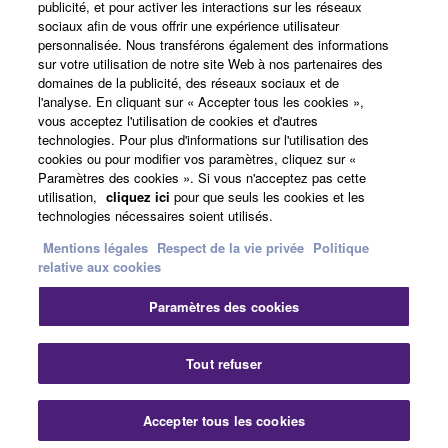
publicité, et pour activer les interactions sur les réseaux
sociaux afin de vous offrir une expérience utilisateur
A propos de Yamaha
personnalisée. Nous transférons également des informations
sur votre utilisation de notre site Web à nos partenaires des
domaines de la publicité, des réseaux sociaux et de
l'analyse. En cliquant sur « Accepter tous les cookies »,
France - French
vous acceptez l'utilisation de cookies et d'autres
technologies. Pour plus d'informations sur l'utilisation des
Professionnel
cookies ou pour modifier vos paramètres, cliquez sur «
Paramètres des cookies ». Si vous n'acceptez pas cette
utilisation,
cliquez ici
pour que seuls les cookies et les
technologies nécessaires soient utilisés.
Mentions légales
Respect de la vie privée
Politique
relative aux cookies
Paramètres des cookies
Nous contacter
Conditions d'utilisation
Respect de la vie privée
Politique relative aux cookies
Tout refuser
Mentions légales
Accepter tous les cookies
© Yamaha Corporation.