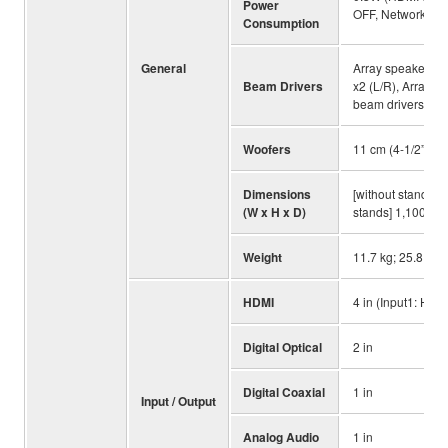
Power
OFF, Network Sta
Consumption
General
Array speaker for
Beam Drivers
x2 (L/R), Array s
beam drivers
Woofers
11 cm (4-1/2”) x 
Dimensions
[without stands] 1
(W x H x D)
stands] 1,100 x 2
Weight
11.7 kg; 25.8 lbs.
HDMI
4 in (Input1: HD
Digital Optical
2 in
Digital Coaxial
1 in
Input / Output
Analog Audio
1 in