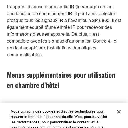
L’appareil dispose d’une sortie IR (infrarouge) en tant
que fonction de cheminement IR. Il peut ainsi détecter
presque tous les signaux IR à l’avant du YSP-5600. Il est
également équipé d’une entrée IR pour recevoir des
informations d’autres appareils. De plus, il est
compatible avec les signaux d’automation Control4, le
rendant adapté aux installations domotiques
personnalisables.
Menus supplémentaires pour utilisation
en chambre d’hôtel
Des menus supplémentaires proposent des réglages
Nous utilisons des cookies et d'autres technologies pour
permettant de bloquer certaines fonctions pour des
assurer le bon fonctionnement du site Web, pour surveiller
clients d’hôtel. Par exemple, avec l’option Turn-On
les performances, pour personnaliser le contenu et la
Volume : quand l’appareil est allumé le volume est
publicité, et pour activer les interactions sur les réseaux