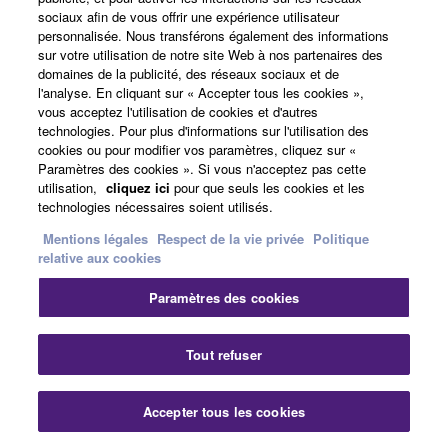
automatiquement réglé à un niveau raisonnable pour
sociaux afin de vous offrir une expérience utilisateur
personnalisée. Nous transférons également des informations
éviter les surprises. L’option Max Volume plafonne le
sur votre utilisation de notre site Web à nos partenaires des
volume, et Input Lock empêche un changement de
domaines de la publicité, des réseaux sociaux et de
réglages par mégarde.
l'analyse. En cliquant sur « Accepter tous les cookies »,
vous acceptez l'utilisation de cookies et d'autres
technologies. Pour plus d'informations sur l'utilisation des
Autres Fonctions Notables
cookies ou pour modifier vos paramètres, cliquez sur «
Paramètres des cookies ». Si vous n'acceptez pas cette
utilisation,
cliquez ici
pour que seuls les cookies et les
technologies nécessaires soient utilisés.
Technologie Clear Voice augmente le niveau des voix
Mentions légales
Respect de la vie privée
Politique
tout en maintenant la qualité audio globale
relative aux cookies
Music Enhancer améliore le son des sources
Paramètres des cookies
compressées.
Le DRC Adaptatif permet le réglage du volume et de la
Tout refuser
plage dynamique.
Accepter tous les cookies
OSD en surimpression à l'image en plusieurs langues