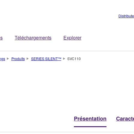
Distribut
es
Téléchargements
Explorer
ings
Produits
SERIES SILENT™
SVC110
Présentation
Caract