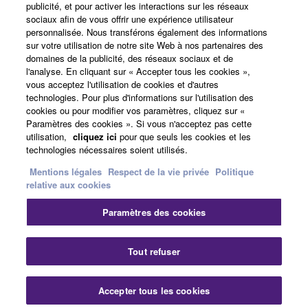
publicité, et pour activer les interactions sur les réseaux
A propos de Yamaha
sociaux afin de vous offrir une expérience utilisateur
personnalisée. Nous transférons également des informations
sur votre utilisation de notre site Web à nos partenaires des
domaines de la publicité, des réseaux sociaux et de
France - French
l'analyse. En cliquant sur « Accepter tous les cookies »,
vous acceptez l'utilisation de cookies et d'autres
Professionnel
technologies. Pour plus d'informations sur l'utilisation des
cookies ou pour modifier vos paramètres, cliquez sur «
Paramètres des cookies ». Si vous n'acceptez pas cette
utilisation,
cliquez ici
pour que seuls les cookies et les
technologies nécessaires soient utilisés.
Mentions légales
Respect de la vie privée
Politique
relative aux cookies
Paramètres des cookies
Nous contacter
Conditions d'utilisation
Respect de la vie privée
Politique relative aux cookies
Tout refuser
Mentions légales
Accepter tous les cookies
© Yamaha Corporation.