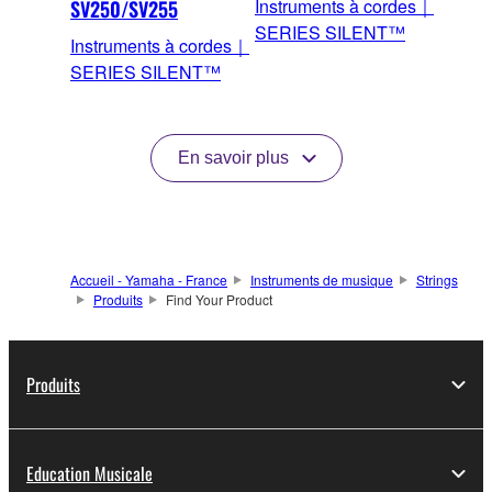
Instruments à cordes｜
SV250/SV255
SERIES SILENT™
Instruments à cordes｜
SERIES SILENT™
En savoir plus
Accueil - Yamaha - France
Instruments de musique
Strings
Produits
Find Your Product
Produits
Education Musicale