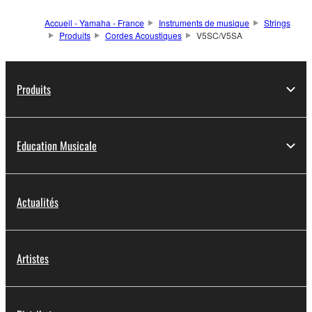
Accueil - Yamaha - France
Instruments de musique
Strings
Produits
Cordes Acoustiques
V5SC/V5SA
Produits
Education Musicale
Actualités
Artistes