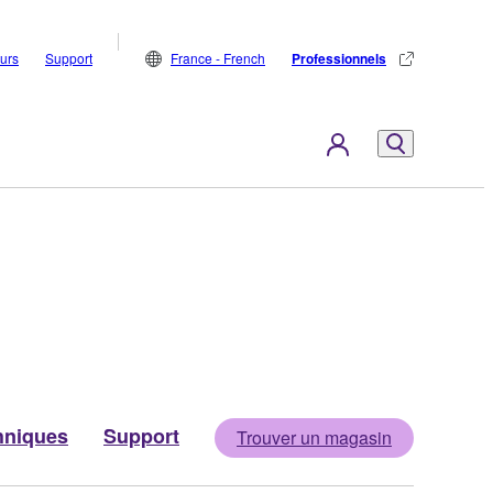
eurs
Support
France - French
Professionnels
hniques
Support
Trouver un magasin