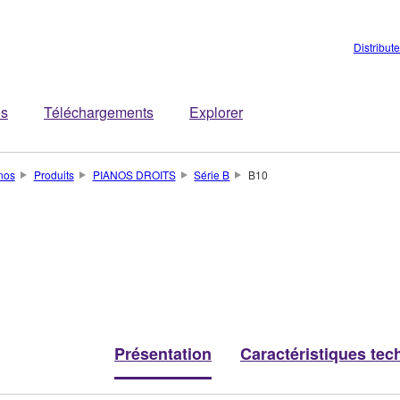
Distribut
es
Téléchargements
Explorer
nos
Produits
PIANOS DROITS
Série B
B10
Présentation
Caractéristiques tec