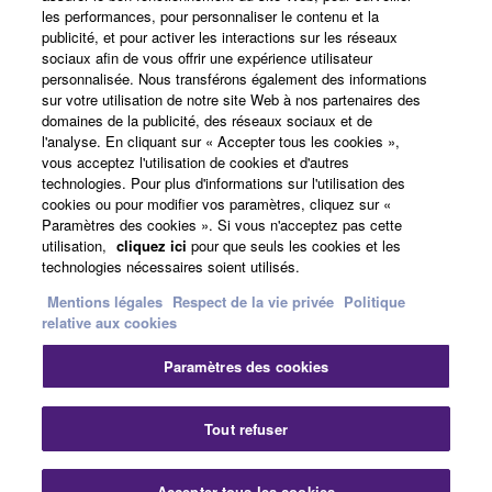
les performances, pour personnaliser le contenu et la
A propos de Yamaha
publicité, et pour activer les interactions sur les réseaux
sociaux afin de vous offrir une expérience utilisateur
personnalisée. Nous transférons également des informations
sur votre utilisation de notre site Web à nos partenaires des
France - French
domaines de la publicité, des réseaux sociaux et de
l'analyse. En cliquant sur « Accepter tous les cookies »,
Professionnel
vous acceptez l'utilisation de cookies et d'autres
technologies. Pour plus d'informations sur l'utilisation des
cookies ou pour modifier vos paramètres, cliquez sur «
Paramètres des cookies ». Si vous n'acceptez pas cette
utilisation,
cliquez ici
pour que seuls les cookies et les
technologies nécessaires soient utilisés.
Mentions légales
Respect de la vie privée
Politique
relative aux cookies
Nous contacter
Conditions d'utilisation
Paramètres des cookies
Respect de la vie privée
Politique relative aux cookies
Mentions légales
Tout refuser
© Yamaha Corporation.
Accepter tous les cookies