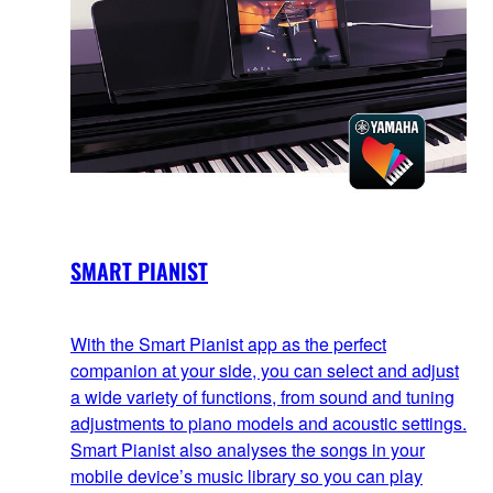
SMART PIANIST
With the Smart Pianist app as the perfect
companion at your side, you can select and adjust
a wide variety of functions, from sound and tuning
adjustments to piano models and acoustic settings.
Smart Pianist also analyses the songs in your
mobile device’s music library so you can play