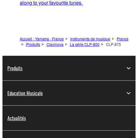
along to your favourite tunes.
Accueil - Yamaha - France
Instruments de musique
Pianos
Produits
Clavinova
La série CLP-800
CLP-875
Produits
Education Musicale
Actualités