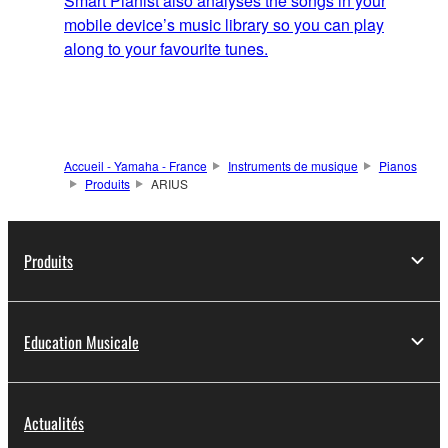
Smart Pianist also analyses the songs in your
mobile device’s music library so you can play
along to your favourite tunes.
Accueil - Yamaha - France
Instruments de musique
Pianos
Produits
ARIUS
Produits
Education Musicale
Actualités