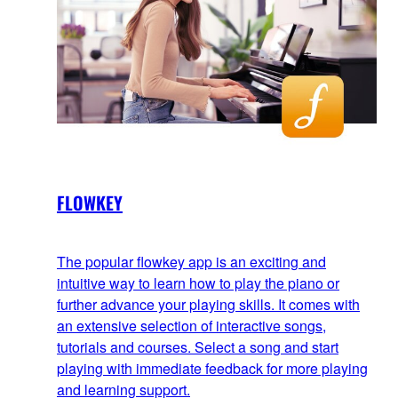
l’utilisation du casque et
l’utilisation du casque et
sa compatibilité avec
sa compatibilité avec
l’application Yamaha
l’application Yamaha
Smart Pianist.
Smart Pianist.
FLOWKEY
The popular flowkey app is an exciting and
intuitive way to learn how to play the piano or
further advance your playing skills. It comes with
an extensive selection of interactive songs,
tutorials and courses. Select a song and start
playing with immediate feedback for more playing
and learning support.