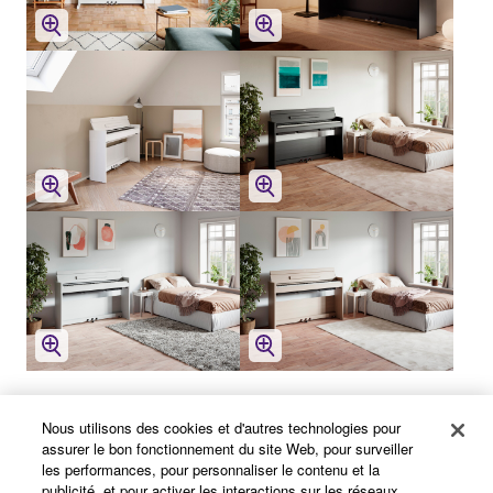
From top left
Nous utilisons des cookies et d'autres technologies pour
assurer le bon fonctionnement du site Web, pour surveiller
les performances, pour personnaliser le contenu et la
YDP-165 Dark Rosewood
publicité, et pour activer les interactions sur les réseaux