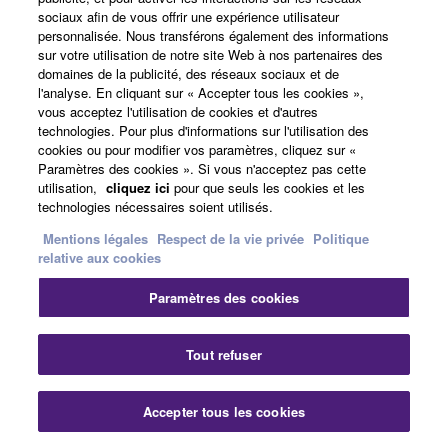
sociaux afin de vous offrir une expérience utilisateur
YDP-165 Black
personnalisée. Nous transférons également des informations
sur votre utilisation de notre site Web à nos partenaires des
YDP-165 White
domaines de la publicité, des réseaux sociaux et de
YDP-165 White Ash
l'analyse. En cliquant sur « Accepter tous les cookies »,
vous acceptez l'utilisation de cookies et d'autres
YDP-145 Dark Rosewood
technologies. Pour plus d'informations sur l'utilisation des
cookies ou pour modifier vos paramètres, cliquez sur «
YDP-145 Black
Paramètres des cookies ». Si vous n'acceptez pas cette
YDP-145 White
utilisation,
cliquez ici
pour que seuls les cookies et les
technologies nécessaires soient utilisés.
YDP-S55 Black
Mentions légales
Respect de la vie privée
Politique
YDP-S55 White
relative aux cookies
YDP-S35 Black
Paramètres des cookies
YDP-S35 White
YDP-S35 White Ash
Tout refuser
Accessoires
Accepter tous les cookies