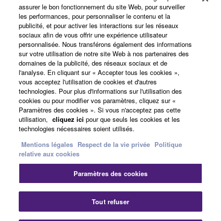
assurer le bon fonctionnement du site Web, pour surveiller
les performances, pour personnaliser le contenu et la
A propos de Yamaha
publicité, et pour activer les interactions sur les réseaux
sociaux afin de vous offrir une expérience utilisateur
personnalisée. Nous transférons également des informations
sur votre utilisation de notre site Web à nos partenaires des
France - French
domaines de la publicité, des réseaux sociaux et de
l'analyse. En cliquant sur « Accepter tous les cookies »,
Professionnel
vous acceptez l'utilisation de cookies et d'autres
technologies. Pour plus d'informations sur l'utilisation des
cookies ou pour modifier vos paramètres, cliquez sur «
Paramètres des cookies ». Si vous n'acceptez pas cette
utilisation,
cliquez ici
pour que seuls les cookies et les
technologies nécessaires soient utilisés.
Mentions légales
Respect de la vie privée
Politique
relative aux cookies
Nous contacter
Conditions d'utilisation
Paramètres des cookies
Respect de la vie privée
Politique relative aux cookies
Mentions légales
Tout refuser
© Yamaha Corporation.