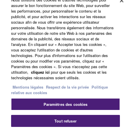
assurer le bon fonctionnement du site Web, pour surveiller
Yamaha Music ID - Enregistrement
les performances, pour personnaliser le contenu et la
publicité, et pour activer les interactions sur les réseaux
sociaux afin de vous offrir une expérience utilisateur
personnalisée. Nous transférons également des informations
A propos de Yamaha
sur votre utilisation de notre site Web à nos partenaires des
domaines de la publicité, des réseaux sociaux et de
l'analyse. En cliquant sur « Accepter tous les cookies »,
vous acceptez l'utilisation de cookies et d'autres
France - French
technologies. Pour plus d'informations sur l'utilisation des
cookies ou pour modifier vos paramètres, cliquez sur «
Professionnel
Paramètres des cookies ». Si vous n'acceptez pas cette
utilisation,
cliquez ici
pour que seuls les cookies et les
technologies nécessaires soient utilisés.
Mentions légales
Respect de la vie privée
Politique
relative aux cookies
Paramètres des cookies
Nous contacter
Conditions d'utilisation
Tout refuser
Respect de la vie privée
Politique relative aux cookies