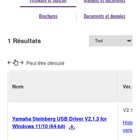
Firmware et logiciel
Manuels et documents
Brochures
Documents et données
1
Résultats
Peut être déroulé
Nom
Ver.
V2.1.3
Yamaha Steinberg USB Driver V2.1.3 for
Histori
Windows 11/10 (64-bit)
version