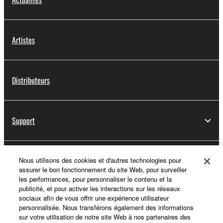
Artistes
Distributeurs
Support
Yamaha Music ID - Enregistrement
Nous utilisons des cookies et d'autres technologies pour
assurer le bon fonctionnement du site Web, pour surveiller
les performances, pour personnaliser le contenu et la
publicité, et pour activer les interactions sur les réseaux
sociaux afin de vous offrir une expérience utilisateur
A propos de Yamaha
personnalisée. Nous transférons également des informations
sur votre utilisation de notre site Web à nos partenaires des