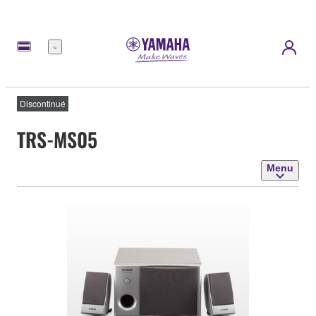
Menu
Discontinué
TRS-MS05
Menu