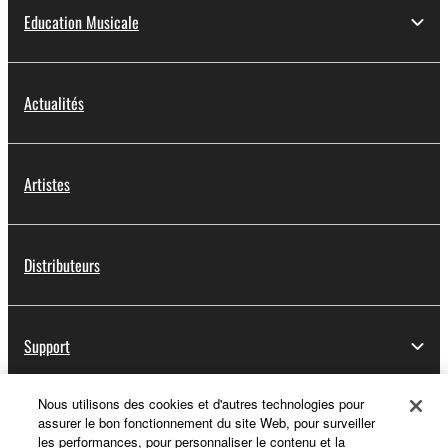
Education Musicale
Actualités
Artistes
Distributeurs
Support
Nous utilisons des cookies et d'autres technologies pour
assurer le bon fonctionnement du site Web, pour surveiller
Yamaha Music ID - Enregistrement
les performances, pour personnaliser le contenu et la