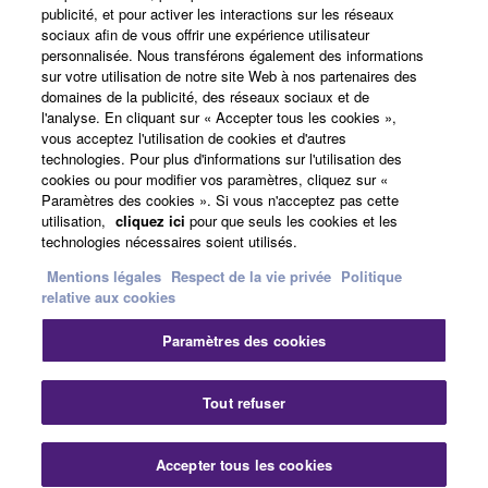
publicité, et pour activer les interactions sur les réseaux
sociaux afin de vous offrir une expérience utilisateur
personnalisée. Nous transférons également des informations
A propos de Yamaha
sur votre utilisation de notre site Web à nos partenaires des
domaines de la publicité, des réseaux sociaux et de
l'analyse. En cliquant sur « Accepter tous les cookies »,
vous acceptez l'utilisation de cookies et d'autres
France - French
technologies. Pour plus d'informations sur l'utilisation des
cookies ou pour modifier vos paramètres, cliquez sur «
Professionnel
Paramètres des cookies ». Si vous n'acceptez pas cette
utilisation,
cliquez ici
pour que seuls les cookies et les
technologies nécessaires soient utilisés.
Mentions légales
Respect de la vie privée
Politique
relative aux cookies
Paramètres des cookies
Nous contacter
Conditions d'utilisation
Tout refuser
Respect de la vie privée
Politique relative aux cookies
Mentions légales
Accepter tous les cookies