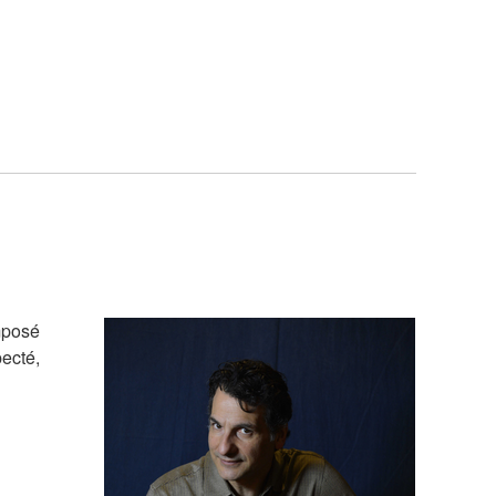
imposé
pecté,