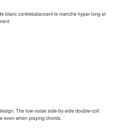
ïde blanc contrebalancent le manche hyper long et
ument.
design. The low-noise side-by-side double-coil
age even when playing chords.