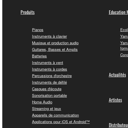
Produits
Education 
Pianos
Ecol
Instruments à clavier
Yama
Musique et production audio
Yama
form
Guitares, Basses et Amplis
Conc
Batteries
Instruments à vent
Instruments à cordes
Actualités
Percussions d'orchestre
Instruments de défilé
Casques d'écoute
Sonorisation portable
Artistes
Home Audio
Streaming et jeux
Appareils de communication
Applications pour iOS et Android™
Distributeu