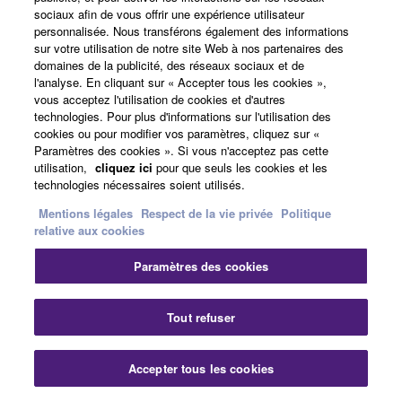
sociaux afin de vous offrir une expérience utilisateur
A propos de Yamaha
personnalisée. Nous transférons également des informations
sur votre utilisation de notre site Web à nos partenaires des
domaines de la publicité, des réseaux sociaux et de
l'analyse. En cliquant sur « Accepter tous les cookies »,
France - French
vous acceptez l'utilisation de cookies et d'autres
technologies. Pour plus d'informations sur l'utilisation des
Professionnel
cookies ou pour modifier vos paramètres, cliquez sur «
Paramètres des cookies ». Si vous n'acceptez pas cette
utilisation,
cliquez ici
pour que seuls les cookies et les
technologies nécessaires soient utilisés.
Mentions légales
Respect de la vie privée
Politique
relative aux cookies
Paramètres des cookies
Nous contacter
Conditions d'utilisation
Respect de la vie privée
Politique relative aux cookies
Tout refuser
Mentions légales
Accepter tous les cookies
© Yamaha Corporation.