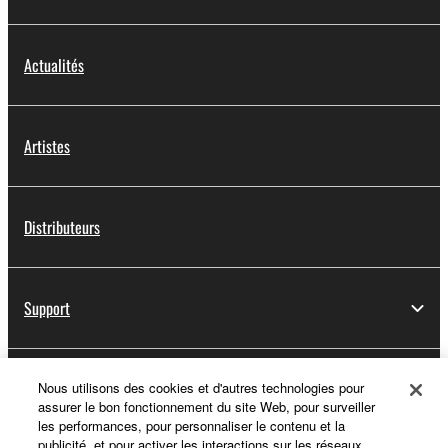
Actualités
Artistes
Distributeurs
Support
Yamaha Music ID - Enregistrement
Nous utilisons des cookies et d'autres technologies pour
assurer le bon fonctionnement du site Web, pour surveiller
les performances, pour personnaliser le contenu et la
publicité, et pour activer les interactions sur les réseaux