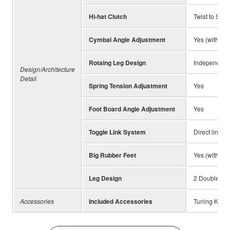
Hi-hat Clutch
Twist to Set 
Cymbal Angle Adjustment
Yes (with Fix
Rotaing Leg Design
Independent
Design/Architecture
Detail
Spring Tension Adjustment
Yes
Foot Board Angle Adjustment
Yes
Toggle Link System
Direct link
Big Rubber Feet
Yes (with Spi
Leg Design
2 Double Br
Accessories
Included Accessories
Tuning Key, 