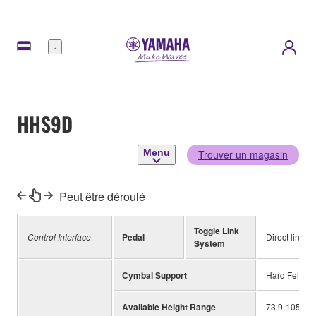
Menu
HHS9D
Menu
Trouver un magasin
Peut être déroulé
Toggle Link
Control Interface
Pedal
Direct link
System
Cymbal Support
Hard Felt
Available Height Range
73.9-105.2 