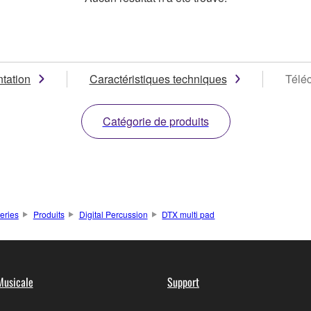
tation
Caractéristiques techniques
Télé
Catégorie de produits
teries
Produits
Digital Percussion
DTX multi pad
Musicale
Support