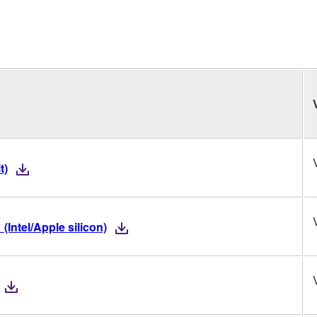
t)
(Intel/Apple silicon)