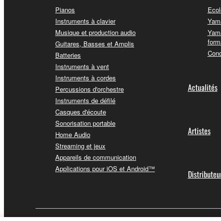
Pianos
Ecol
Instruments à clavier
Yama
Musique et production audio
Yama
form
Guitares, Basses et Amplis
Conc
Batteries
Instruments à vent
Instruments à cordes
Actualités
Percussions d'orchestre
Instruments de défilé
Casques d'écoute
Sonorisation portable
Artistes
Home Audio
Streaming et jeux
Appareils de communication
Applications pour iOS et Android™
Distributeu