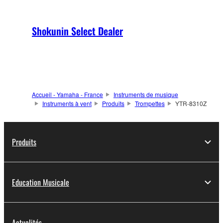
Shokunin Select Dealer
Accueil - Yamaha - France
Instruments de musique
Instruments à vent
Produits
Trompettes
YTR-8310Z
Produits
Education Musicale
Actualités