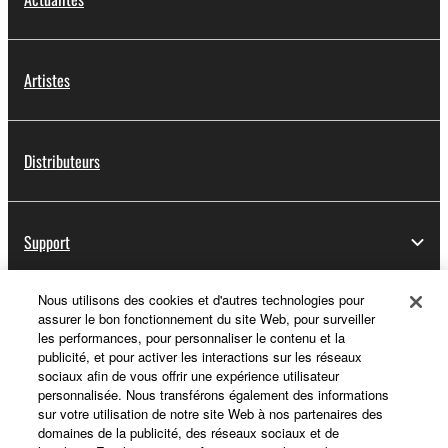
Artistes
Distributeurs
Support
Nous utilisons des cookies et d'autres technologies pour
assurer le bon fonctionnement du site Web, pour surveiller
Yamaha Music ID - Enregistrement
les performances, pour personnaliser le contenu et la
publicité, et pour activer les interactions sur les réseaux
sociaux afin de vous offrir une expérience utilisateur
personnalisée. Nous transférons également des informations
A propos de Yamaha
sur votre utilisation de notre site Web à nos partenaires des
domaines de la publicité, des réseaux sociaux et de