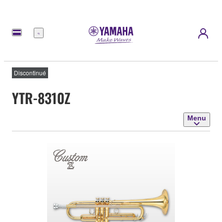
Menu
Discontinué
YTR-8310Z
Menu