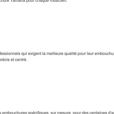
ouchure Yamaha pour chaque musicien.
fessionnels qui exigent la meilleure qualité pour leur embouch
récis et centré.
bouchures spécifiques, sur mesure, pour des centaines d'artis