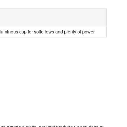
luminous cup for solid lows and plenty of power.
ne grande cuvette, pouvant produire un son riche et