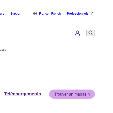
eurs
Support
France - French
Professionnels
asse
Téléchargements
Trouver un magasin