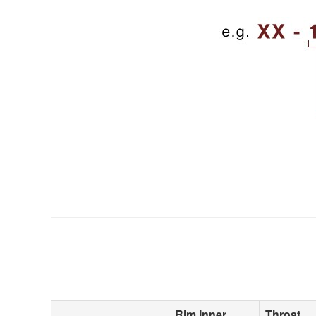
Rim Inner
Throat