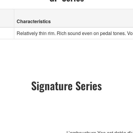
Characteristics
Relatively thin rim. Rich sound even on pedal tones. Vo
Signature Series
L’embouchure Yeo est dotée d'u