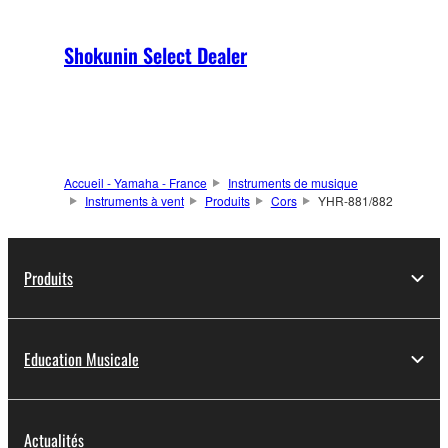
Shokunin Select Dealer
Accueil - Yamaha - France
Instruments de musique
Instruments à vent
Produits
Cors
YHR-881/882
Produits
Education Musicale
Actualités