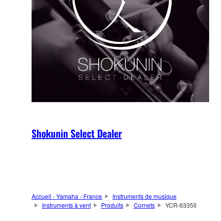
Shokunin Select Dealer
Accueil - Yamaha - France
Instruments de musique
Instruments à vent
Produits
Cornets
YCR-6335II