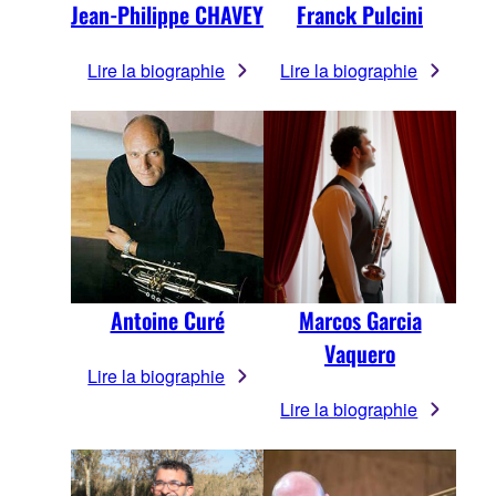
Jean-Philippe CHAVEY
Franck Pulcini
Lire la biographie
Lire la biographie
Antoine Curé
Marcos Garcia
Vaquero
Lire la biographie
Lire la biographie