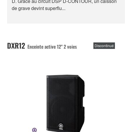
D. Grâce au circuit DSP D-CONTOUR, un caisson
de grave devint superflu...
DXR12
Enceinte active 12" 2 voies
Discontinué