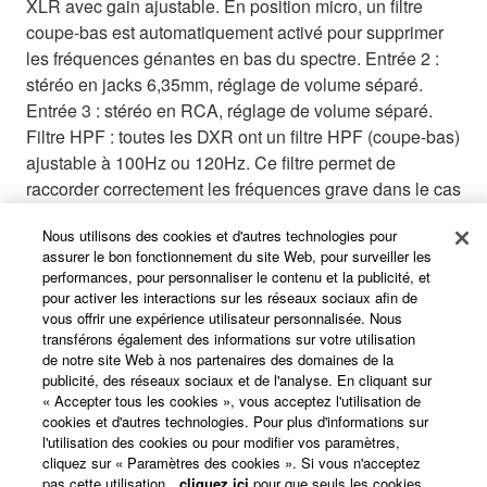
XLR avec gain ajustable. En position micro, un filtre
coupe-bas est automatiquement activé pour supprimer
les fréquences génantes en bas du spectre. Entrée 2 :
stéréo en jacks 6,35mm, réglage de volume séparé.
Entrée 3 : stéréo en RCA, réglage de volume séparé.
Filtre HPF : toutes les DXR ont un filtre HPF (coupe-bas)
ajustable à 100Hz ou 120Hz. Ce filtre permet de
raccorder correctement les fréquences grave dans le cas
d’utilisation d’un caisson de grave. Sortie THRU :
Nous utilisons des cookies et d'autres technologies pour
renvoie l’entrée micro (XLR) Sortie LINK : renvoie le mix
assurer le bon fonctionnement du site Web, pour surveiller les
des entrées vers une autre enceinte (daisy chain) ou, en
performances, pour personnaliser le contenu et la publicité, et
mode stéréo, renvoie le canal droit vers une autre
pour activer les interactions sur les réseaux sociaux afin de
enceinte pour assurer une diffusion en stéréo (LINK
vous offrir une expérience utilisateur personnalisée. Nous
transférons également des informations sur votre utilisation
MODE).
de notre site Web à nos partenaires des domaines de la
publicité, des réseaux sociaux et de l'analyse. En cliquant sur
« Accepter tous les cookies », vous acceptez l'utilisation de
cookies et d'autres technologies. Pour plus d'informations sur
l'utilisation des cookies ou pour modifier vos paramètres,
cliquez sur « Paramètres des cookies ». Si vous n'acceptez
pas cette utilisation,
cliquez ici
pour que seuls les cookies