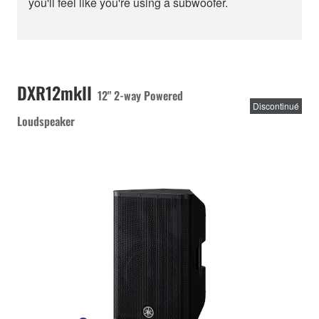
you'll feel like you're using a subwoofer.
DXR12mkII
12" 2-way Powered
Discontinué
Loudspeaker