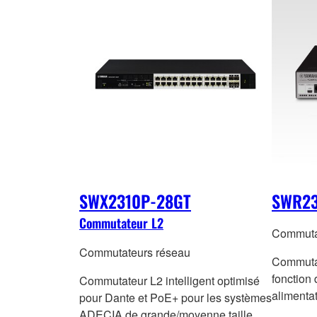
SWX2310P-28GT
SWR23
Commutateur L2
Commuta
Commutateurs réseau
Commutat
fonction 
Commutateur L2 intelligent optimisé
alimenta
pour Dante et PoE+ pour les systèmes
ADECIA de grande/moyenne taille.