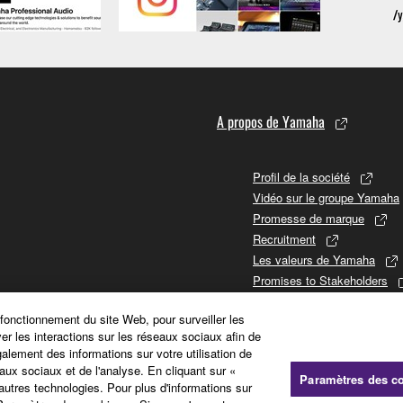
A propos de Yamaha
Profil de la société
Vidéo sur le groupe Yamaha
Promesse de marque
Recruitment
Les valeurs de Yamaha
Promises to Stakeholders
Historique Chronologique
 fonctionnement du site Web, pour surveiller les
Informations financières
ver les interactions sur les réseaux sociaux afin de
Sustainability
galement des informations sur votre utilisation de
aux sociaux et de l'analyse. En cliquant sur «
Paramètres des c
'autres technologies. Pour plus d'informations sur