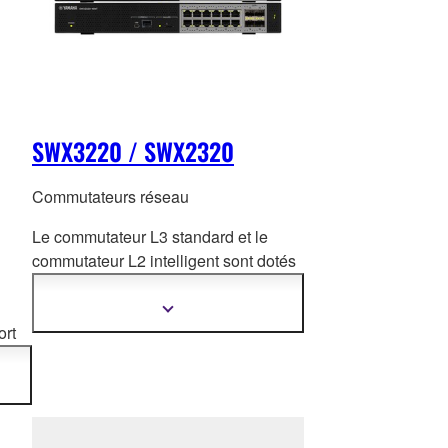
SWX3220 / SWX2320
Commutateurs réseau
Le commutateur L3 standard et le
commutateur L2 intelligent sont dotés
d'un port 10 Giga
bit/Multigigabit pour
répondre de manière flexible aux
Afficher
plus
ort
besoins variés des grands réseaux.
d'informations
de
ns