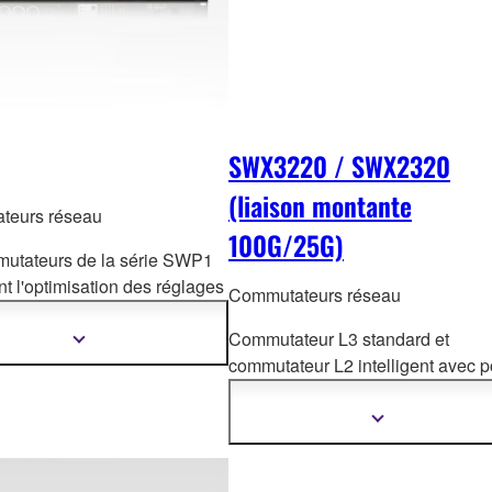
SWX3220 / SWX2320
(liaison montante
teurs réseau
100G/25G)
utateurs de la série SWP1
t l'optimisation des réglages
Commutateurs réseau
seau Dante et la
ation des VLAN par simple
Commutateur L3 standard et
Afficher
plus
ion de boutons DIP.
commutateur L2 intelligent avec p
d'informations
100G/25 Gigab
its pour répondre 
manière flexible aux divers besoi
Afficher
plus
des grands réseaux.
d'informations