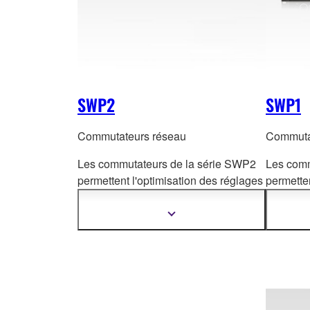
SWP2
SWP1
Commutateurs réseau
Commuta
Les commutateurs de la série SWP2
Les comm
permettent l'optimisation des réglages
permetten
pour le réseau
Dante et la
pour le
ré
configuration des VLANs par simple
configur
Afficher
plus
commutation de micro-interrupteurs
commutat
d'informations
DIP.