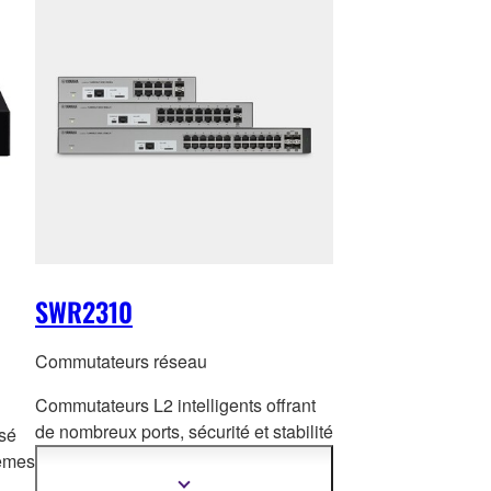
SWR2310
Commutateurs réseau
Commutateurs L2 intelligents offrant
de nombreux ports, sécurité et stabilité
isé
pour toutes
les installations grand
tèmes
format. Liaison fibre 10G disponible
Afficher