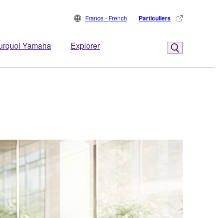
France - French
Particuliers
urquoi Yamaha
Explorer