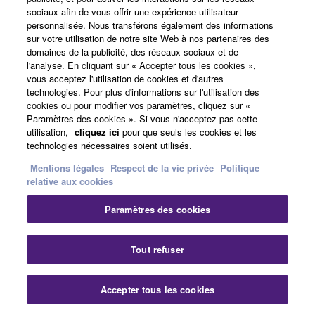
sociaux afin de vous offrir une expérience utilisateur
Microphone de table
personnalisée. Nous transférons également des informations
Microphone de table
sur votre utilisation de notre site Web à nos partenaires des
offrant un environnement
domaines de la publicité, des réseaux sociaux et de
sonore confortable sans
l'analyse. En cliquant sur « Accepter tous les cookies »,
vous acceptez l'utilisation de cookies et d'autres
aucun réglage
technologies. Pour plus d'informations sur l'utilisation des
cookies ou pour modifier vos paramètres, cliquez sur «
Paramètres des cookies ». Si vous n'acceptez pas cette
utilisation,
cliquez ici
pour que seuls les cookies et les
RM-CR
technologies nécessaires soient utilisés.
Processeur de salle
Mentions légales
Respect de la vie privée
Politique
Processeur de salle au
relative aux cookies
cœur de la solution
ADECIA
Paramètres des cookies
Fer
Tout refuser
VXC2P
Enceinte de plafond alimentée
Accepter tous les cookies
Nous contacter
Téléchargements
par Dante/PoE