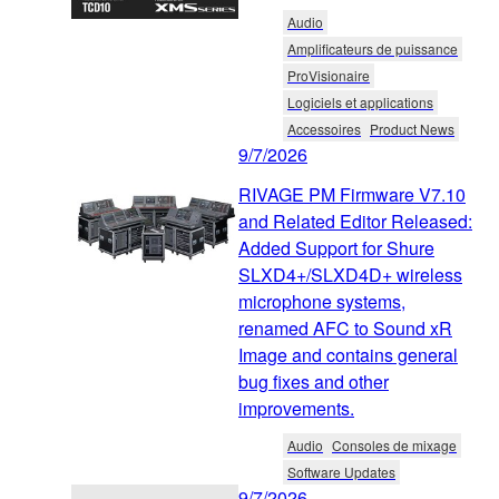
Audio
Amplificateurs de puissance
ProVisionaire
Logiciels et applications
Accessoires
Product News
9/7/2026
RIVAGE PM Firmware V7.10
and Related Editor Released:
Added Support for Shure
SLXD4+/SLXD4D+ wireless
microphone systems,
renamed AFC to Sound xR
Image and contains general
bug fixes and other
improvements.
Audio
Consoles de mixage
Software Updates
9/7/2026