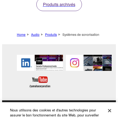
Produits archivés
100 peut
instantanément
transformer n'importe
quel espace en une
scène conviviale.
Home
Audio
Produits
Systèmes de sonorisation
Nous utilisons des cookies et d'autres technologies pour
Produits et solutions
assurer le bon fonctionnement du site Web, pour surveiller