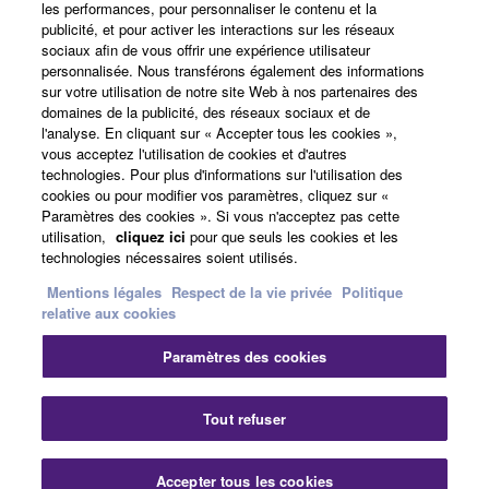
les performances, pour personnaliser le contenu et la
publicité, et pour activer les interactions sur les réseaux
sociaux afin de vous offrir une expérience utilisateur
Actualités
personnalisée. Nous transférons également des informations
sur votre utilisation de notre site Web à nos partenaires des
domaines de la publicité, des réseaux sociaux et de
l'analyse. En cliquant sur « Accepter tous les cookies »,
A propos de Yamaha
vous acceptez l'utilisation de cookies et d'autres
technologies. Pour plus d'informations sur l'utilisation des
cookies ou pour modifier vos paramètres, cliquez sur «
Paramètres des cookies ». Si vous n'acceptez pas cette
France - French
utilisation,
cliquez ici
pour que seuls les cookies et les
technologies nécessaires soient utilisés.
Grand Public
Mentions légales
Respect de la vie privée
Politique
relative aux cookies
Nous contacter
Conditions d'utilisation
Paramètres des cookies
Respect de la vie privée
Politique relative aux cookies
Fer
Tout refuser
© Yamaha Corporation.
Accepter tous les cookies
Nous contacter
Téléchargements