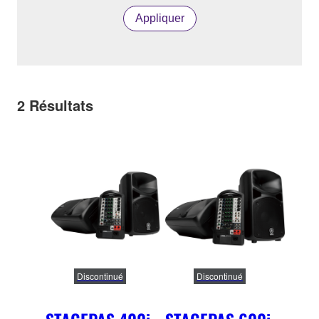
Appliquer
2
Résultats
Discontinué
Discontinué