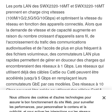
Les ports LAN des SWX2320-16MT et SWX3220-16MT
prennent en charge cinq vitesses
(100M/1G/2,5G/5G/10Gbps) et optimisent la vitesse du
réseau en fonction des appareils connectés. Alors que
la demande de vitesse et de capacité augmente en
raison du nombre croissant d'appareils sans fil, de
l'accroissement du trafic des communications
audiovisuelles et de l'accès de plus en plus fréquent à
des fichiers volumineux, des commutateurs LAN plus
rapides permettent de gérer en douceur des charges qui
encombreraient des réseaux à 1 Gbps. Les réseaux qui
utilisent déjà des câbles Cat5e ou Cat6 peuvent être
accélérés jusqu'à 5 Gbps en remplaçant leurs
commutateurs GbE par ces modèles. Des réseaux à 10
Gbps peuvent être créés en utilisant des câbles Cat6A
avec ces modèles.
Nous utilisons des cookies et d'autres technologies pour
assurer le bon fonctionnement du site Web, pour surveiller
les performances, pour personnaliser le contenu et la
publicité, et pour activer les interactions sur les réseaux