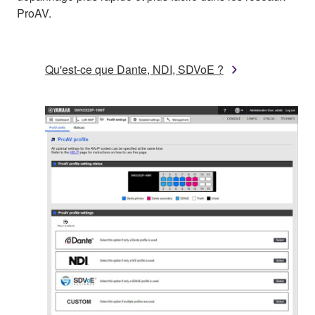
ProAV.
Qu'est-ce que Dante, NDI, SDVoE ?