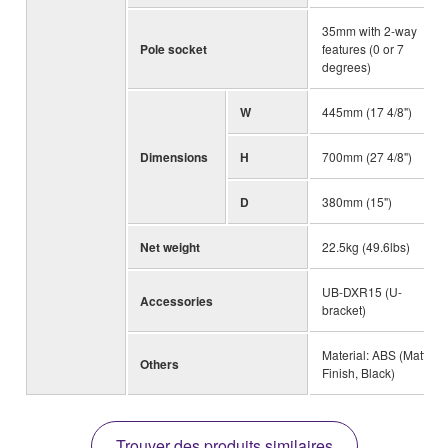
35mm with 2-way
Pole socket
features (0 or 7
degrees)
W
445mm (17 4/8")
Dimensions
H
700mm (27 4/8")
D
380mm (15")
Net weight
22.5kg (49.6lbs)
UB-DXR15 (U-
Accessories
bracket)
Material: ABS (Matte
Others
Finish, Black)
Trouver des produits similaires