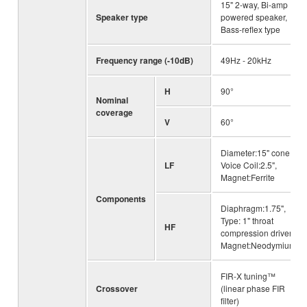
15" 2-way, Bi-amp
Speaker type
powered speaker,
Bass-reflex type
Frequency range (-10dB)
49Hz - 20kHz
H
90°
Nominal
coverage
V
60°
Diameter:15" cone,
LF
Voice Coil:2.5",
Magnet:Ferrite
Components
Diaphragm:1.75",
Type: 1" throat
HF
compression driver,
Magnet:Neodymium
FIR-X tuning™
Crossover
(linear phase FIR
filter)