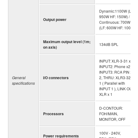
Dynamic:1100W (LF:
950W HF: 150W) /
Output power
Continuous: 700W
(LF: 600W HF: 100W)
Maximum output level (1m;
134dB SPL
on axis)
INPUT: XLR-3-31 x1 ,
INPUT2: Phone x2,
INPUT3: RCA PIN x
General
I/O connectors
2, THRU: XLR3-32 x
specifications
1 ( Parallel with
INPUT 1 ), LINK OUT:
XLR x 1
D-CONTOUR:
Processors
FOH/MAIN,
MONITOR, OFF
100V - 240V,
Power requirements