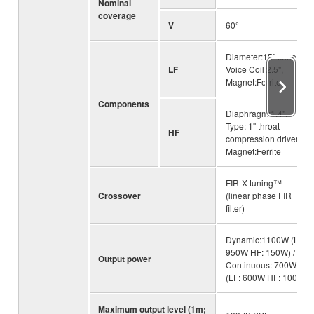
Nominal
coverage
V
60°
Diameter:15" cone,
LF
Voice Coil:2.5",
Magnet:Ferrite
Components
Diaphragm:1.4",
Type: 1" throat
HF
compression driver,
Magnet:Ferrite
FIR-X tuning™
Crossover
(linear phase FIR
filter)
Dynamic:1100W (LF:
950W HF: 150W) /
Output power
Continuous: 700W
(LF: 600W HF: 100W)
Maximum output level (1m;