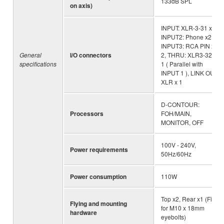
133dB SPL
on axis)
INPUT: XLR-3-31 x1 ,
INPUT2: Phone x2,
INPUT3: RCA PIN x
General
I/O connectors
2, THRU: XLR3-32 x
specifications
1 ( Parallel with
INPUT 1 ), LINK OUT:
XLR x 1
D-CONTOUR:
Processors
FOH/MAIN,
MONITOR, OFF
100V - 240V,
Power requirements
50Hz/60Hz
Power consumption
110W
Top x2, Rear x1 (Fits
Flying and mounting
for M10 x 18mm
hardware
eyebolts)