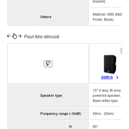
bracket)
Material: ABS (Matte
Others
Finish, Black)
Peut être déroulé
DXR15
15" 2-way, Bi-amp
Speaker type
powered speaker,
Bass-reflex type
Frequency range (-10dB)
49Hz - 20kHz
H
90°