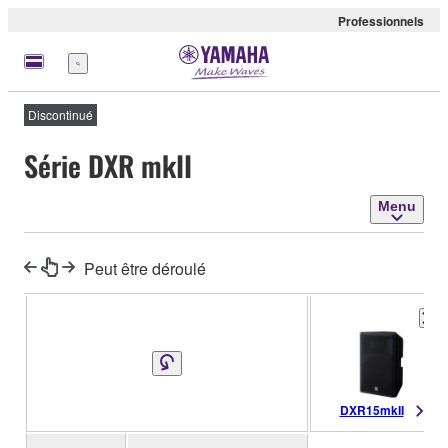
Professionnels
Menu
Discontinué
Série DXR mkII
Menu
Peut être déroulé
DXR15mkII