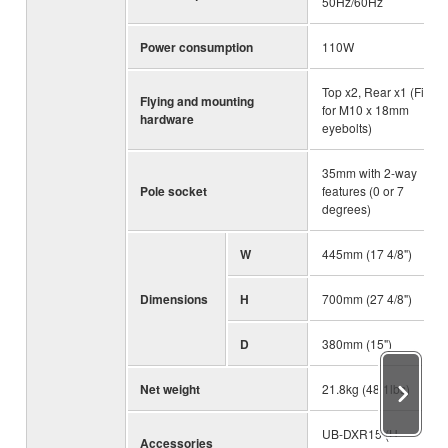
50Hz/60Hz
Power consumption
110W
Top x2, Rear x1 (Fits
Flying and mounting
for M10 x 18mm
hardware
eyebolts)
35mm with 2-way
Pole socket
features (0 or 7
degrees)
W
445mm (17 4/8")
Dimensions
H
700mm (27 4/8")
D
380mm (15")
Net weight
21.8kg (48.1lbs)
UB-DXR15 (U-
Accessories