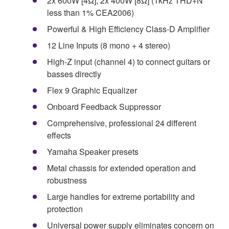
2x 600W [4Ω], 2x 400W [8Ω] (1kHz THD+N
less than 1% CEA2006)
Powerful & High Efficiency Class-D Amplifier
12 Line Inputs (8 mono + 4 stereo)
High-Z input (channel 4) to connect guitars or
basses directly
Flex 9 Graphic Equalizer
Onboard Feedback Suppressor
Comprehensive, professional 24 different
effects
Yamaha Speaker presets
Metal chassis for extended operation and
robustness
Large handles for extreme portability and
protection
Universal power supply eliminates concern on