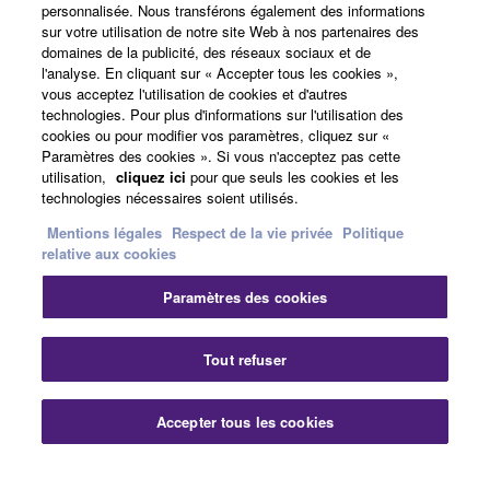
personnalisée. Nous transférons également des informations
sur votre utilisation de notre site Web à nos partenaires des
domaines de la publicité, des réseaux sociaux et de
l'analyse. En cliquant sur « Accepter tous les cookies »,
France - French
vous acceptez l'utilisation de cookies et d'autres
technologies. Pour plus d'informations sur l'utilisation des
Professionnel
cookies ou pour modifier vos paramètres, cliquez sur «
Paramètres des cookies ». Si vous n'acceptez pas cette
utilisation,
cliquez ici
pour que seuls les cookies et les
technologies nécessaires soient utilisés.
Mentions légales
Respect de la vie privée
Politique
relative aux cookies
Paramètres des cookies
Nous contacter
Conditions d'utilisation
Respect de la vie privée
Politique relative aux cookies
Tout refuser
Mentions légales
Accepter tous les cookies
© Yamaha Corporation.