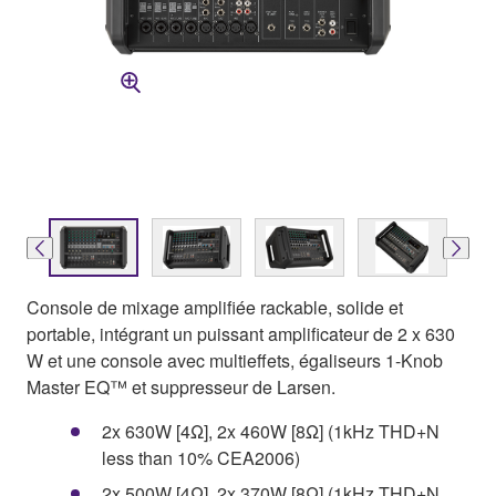
Console de mixage amplifiée rackable, solide et
portable, intégrant un puissant amplificateur de 2 x 630
W et une console avec multieffets, égaliseurs 1-Knob
Master EQ™ et suppresseur de Larsen.
2x 630W [4Ω], 2x 460W [8Ω] (1kHz THD+N
less than 10% CEA2006)
2x 500W [4Ω], 2x 370W [8Ω] (1kHz THD+N