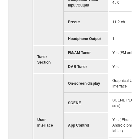
4 / 0
Input/Output
Preout
11.2-ch
Headphone Output
1
FM/AM Tuner
Yes (FM only)
Tuner
Section
DAB Tuner
Yes
Graphical User
On-screen display
Interface
SCENE PLUS (
SCENE
sets)
User
Yes (iPhone / iP
Interface
App Control
Android phone 
tablet)