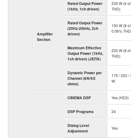
Rated Output Power
230 W (4 ohms,
(1kHz, 1ch driven)
THD)
Rated Output Power
150 W (8 ohms,
(20Hz-20kHz, 2ch
0.06% THD)
Amplifier
driven)
Section
Maximum Effective
230 W (8 ohms
Output Power (1kHz,
THD)
1ch driven) (JEITA)
Dynamic Power per
175 / 220 / 295 
Channel (8/6/4/2
W
ohms)
CINEMA DSP
Yes (HD3)
DSP Programs
24
Dialog Level
Yes
Adjustment