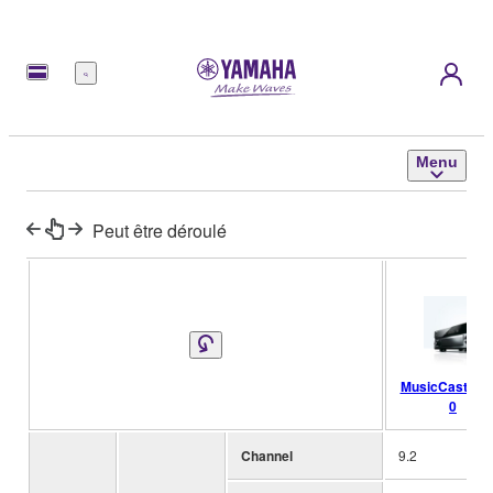
Menu
Menu
Peut être déroulé
MusicCast RX
0
Channel
9.2