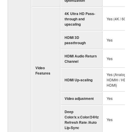
optimization
4K Ultra HD Pass-
through and
Yes (4K / 60p, 4
upscaling
HDMI 3D
Yes
passthrough
HDMI Audio Return
Yes
Channel
Video
Features
Yes (Analogue 
HDMI Up-scaling
HDMI® / HDMI 
HDMI)
Video adjustment
Yes
Deep
Color/x.v.Color/24Hz
Yes
Refresh Rate /Auto
Lip-Sync