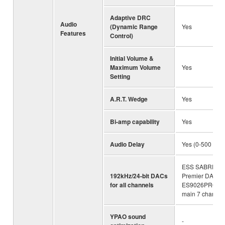
Adaptive DRC
Audio
(Dynamic Range
Yes
Features
Control)
Initial Volume &
Maximum Volume
Yes
Setting
A.R.T. Wedge
Yes
Bi-amp capability
Yes
Audio Delay
Yes (0-500 ms)
ESS SABRE P
192kHz/24-bit DACs
Premier DAC™
for all channels
ES9026PRO (fo
main 7 channel
YPAO sound
-