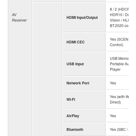
8 / 2 (HDCP2.2,
AV
HDR10 / Dolby
HDMI Input/Output
Receiver
Vision / HLG a
BT.2020 compat
Yes (SCENE, D
HDMI CEC
Control)
USB Memory,
USB Input
Portable Audio
Player
Network Port
Yes
Yes (with Wirel
Wi-Fi
Direct)
AirPlay
Yes
Bluetooth
Yes (SBC / AAC