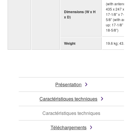
(with antenna u
435 x 247 x 47
Dimensions (W x H
17-1/8” x 7-1/2”
x D)
5/8” (with ante
up: 17-1/8” x 9-
18-5/8”)
Weight
19.6 kg; 43.2 lb
Présentation
Caractéristiques techniques
Caractéristiques techniques
Téléchargements