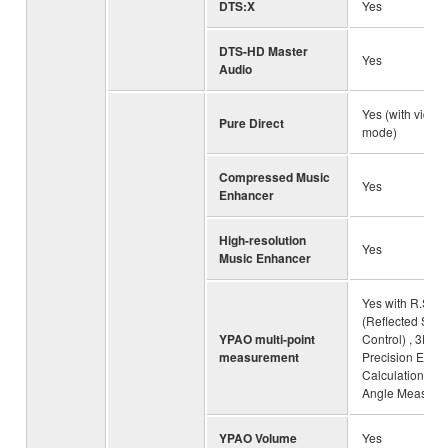
DTS:X
Yes
DTS-HD Master
Yes
Audio
Yes (with video
Pure Direct
mode)
Compressed Music
Yes
Enhancer
High-resolution
Yes
Music Enhancer
Yes with R.S.C.
(Reflected Sou
YPAO multi-point
Control) , 3D, 64
measurement
Precision EQ
Calculation and
Angle Measure
YPAO Volume
Yes