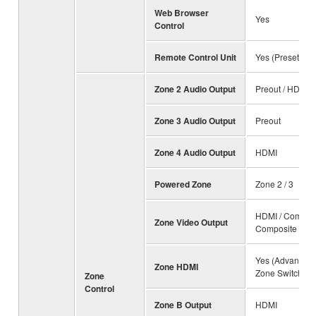
Web Browser
Yes
Control
Remote Control Unit
Yes (Preset)
Zone 2 Audio Output
Preout / HDMI
Zone 3 Audio Output
Preout
Zone 4 Audio Output
HDMI
Powered Zone
Zone 2 / 3
HDMI / Compone
Zone Video Output
Composite
Yes (Advanced
Zone HDMI
Zone Switching
Zone
Control
Zone B Output
HDMI