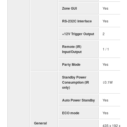
Zone GUI
Yes
RS-232C Interface
Yes
+12V Trigger Output
2
Remote (IR)
1 / 1
Input/Output
Party Mode
Yes
Standby Power
Consumption (IR
≤0.1W
only)
Auto Power Standby
Yes
ECO mode
Yes
General
435 x 192 x 47