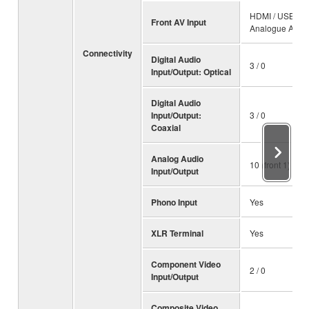
HDMI / USB /
Front AV Input
Analogue Audi
Connectivity
Digital Audio
3 / 0
Input/Output: Optical
Digital Audio
Input/Output:
3 / 0
Coaxial
Analog Audio
10 (front 1) / 0
Input/Output
Phono Input
Yes
XLR Terminal
Yes
Component Video
2 / 0
Input/Output
Composite Video