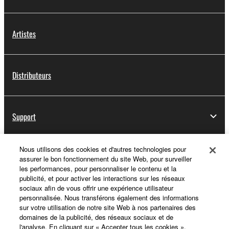
Artistes
Distributeurs
Support
Nous utilisons des cookies et d'autres technologies pour
Yamaha Music ID - Enregistrement
assurer le bon fonctionnement du site Web, pour surveiller
les performances, pour personnaliser le contenu et la
publicité, et pour activer les interactions sur les réseaux
sociaux afin de vous offrir une expérience utilisateur
personnalisée. Nous transférons également des informations
A propos de Yamaha
sur votre utilisation de notre site Web à nos partenaires des
domaines de la publicité, des réseaux sociaux et de
l'analyse. En cliquant sur « Accepter tous les cookies »,