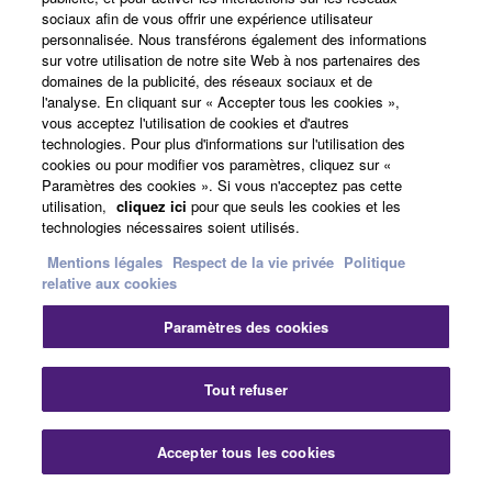
pass-through le gamut de couleur BT.2020. Cet
sociaux afin de vous offrir une expérience utilisateur
personnalisée. Nous transférons également des informations
amplificateur est également compatible 3D, Audio
sur votre utilisation de notre site Web à nos partenaires des
Return Channel et CEC pour un contrôle simplifié.
domaines de la publicité, des réseaux sociaux et de
l'analyse. En cliquant sur « Accepter tous les cookies »,
* Dolby Vision et Hybrid Log-Gamma seront disponibles
vous acceptez l'utilisation de cookies et d'autres
via une future mise à jour du micrologiciel.
technologies. Pour plus d'informations sur l'utilisation des
cookies ou pour modifier vos paramètres, cliquez sur «
Paramètres des cookies ». Si vous n'acceptez pas cette
utilisation,
cliquez ici
pour que seuls les cookies et les
technologies nécessaires soient utilisés.
Mentions légales
Respect de la vie privée
Politique
relative aux cookies
Paramètres des cookies
Tout refuser
Wi-Fi Intégré
Accepter tous les cookies