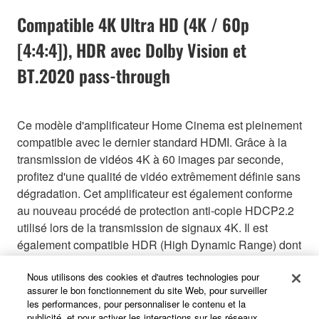
Compatible 4K Ultra HD (4K / 60p
[4:4:4]), HDR avec Dolby Vision et
BT.2020 pass-through
Ce modèle d'amplificateur Home Cinema est pleinement
compatible avec le dernier standard HDMI. Grâce à la
transmission de vidéos 4K à 60 images par seconde,
profitez d'une qualité de vidéo extrêmement définie sans
dégradation. Cet amplificateur est également conforme
au nouveau procédé de protection anti-copie HDCP2.2
utilisé lors de la transmission de signaux 4K. Il est
également compatible HDR (High Dynamic Range) dont
la technologie Dolby Vision et Hybrid Log-Gamma qui
Nous utilisons des cookies et d'autres technologies pour
permettent de profiter d'une qualité d'image améliorée
assurer le bon fonctionnement du site Web, pour surveiller
en activant d'incroyables détails sur les sections
les performances, pour personnaliser le contenu et la
sombres et claires de l'image. De plus, il supporte en
publicité, et pour activer les interactions sur les réseaux