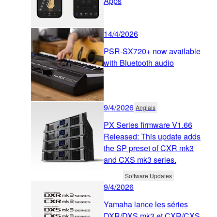
Apps
14/4/2026
PSR-SX720+ now available
with Bluetooth audio
9/4/2026
Anglais
PX Series firmware V1.66
Released: This update adds
the SP preset of CXR mk3
and CXS mk3 series.
Software Updates
9/4/2026
Yamaha lance les séries
DXR/DXS mk3 et CXR/CXS