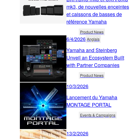
mk3, de nouvelles enceintes
et caissons de basses de
référence Yamaha
Product News
6/4/2026
Anglais
Yamaha and Steinberg
Unveil an Ecosystem Built
with Partner Companies
Product News
10/3/2026
Lancement du Yamaha
MONTAGE PORTAL
Events & Campaigns
13/2/2026