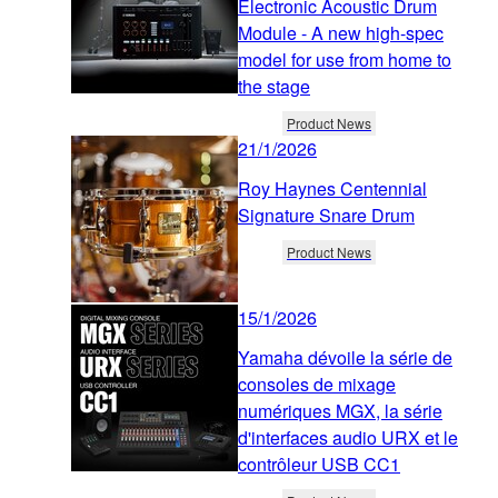
Electronic Acoustic Drum
Module - A new high-spec
model for use from home to
the stage
Product News
21/1/2026
Roy Haynes Centennial
Signature Snare Drum
Product News
15/1/2026
Yamaha dévoile la série de
consoles de mixage
numériques MGX, la série
d'interfaces audio URX et le
contrôleur USB CC1