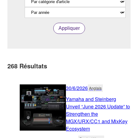
Appliquer
268
Résultats
30/6/2026
Anglais
Yamaha and Steinberg
Unveil “June 2026 Update” to
Strengthen the
MGX/URX/CC1 and MixKey
Ecosystem