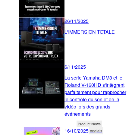
26/11/2025
L'IMMERSION TOTALE
6/11/2025
La série Yamaha DM3 et le
Roland V-160HD s'intègrent
parfaitement pour rapprocher
le contrôle du son et de la
vidéo lors des grands
événements
Product News
16/10/2025
Anglais