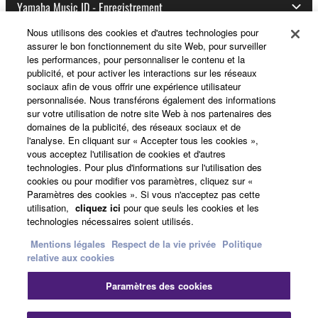
Yamaha Music ID - Enregistrement
Nous utilisons des cookies et d'autres technologies pour
assurer le bon fonctionnement du site Web, pour surveiller
les performances, pour personnaliser le contenu et la
A propos de Yamaha
publicité, et pour activer les interactions sur les réseaux
sociaux afin de vous offrir une expérience utilisateur
personnalisée. Nous transférons également des informations
sur votre utilisation de notre site Web à nos partenaires des
France - French
domaines de la publicité, des réseaux sociaux et de
l'analyse. En cliquant sur « Accepter tous les cookies »,
Professionnel
vous acceptez l'utilisation de cookies et d'autres
technologies. Pour plus d'informations sur l'utilisation des
cookies ou pour modifier vos paramètres, cliquez sur «
Paramètres des cookies ». Si vous n'acceptez pas cette
utilisation,
cliquez ici
pour que seuls les cookies et les
technologies nécessaires soient utilisés.
Mentions légales
Respect de la vie privée
Politique
relative aux cookies
Nous contacter
Conditions d'utilisation
Paramètres des cookies
Respect de la vie privée
Politique relative aux cookies
Mentions légales