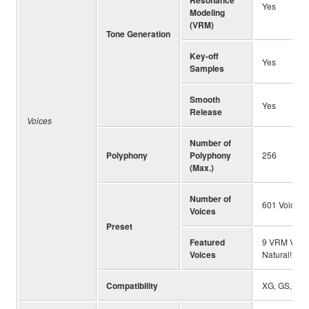
Yes
Modeling
(VRM)
Tone Generation
Key-off
Yes
Samples
Smooth
Yes
Release
Voices
Number of
Polyphony
Polyphony
256
(Max.)
Number of
601 Voices +
Voices
Preset
Featured
9 VRM Voices
Voices
Natural! Voi
Compatibility
XG, GS, GM