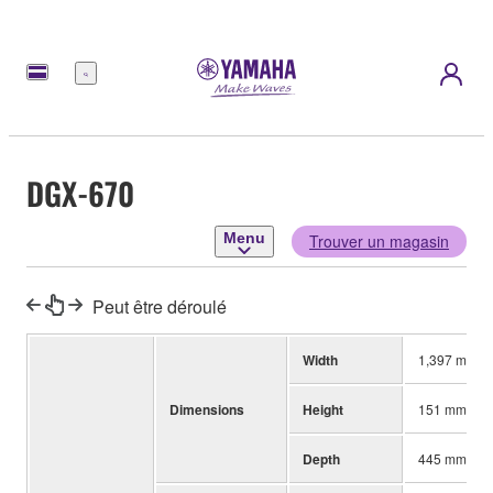
Menu
DGX-670
Menu
Trouver un magasin
Peut être déroulé
Width
1,397 mm (5
Dimensions
Height
151 mm (5-1
Depth
445 mm (17-