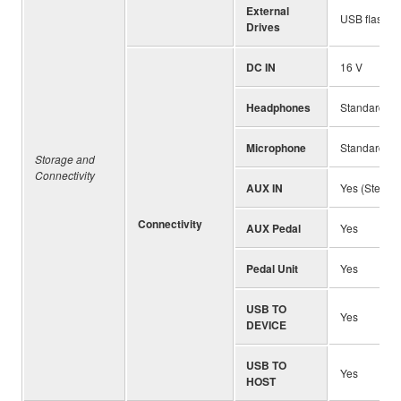
External
USB flash dr
Drives
DC IN
16 V
Headphones
Standard st
Microphone
Standard mo
Storage and
Connectivity
AUX IN
Yes (Stereo 
Connectivity
AUX Pedal
Yes
Pedal Unit
Yes
USB TO
Yes
DEVICE
USB TO
Yes
HOST