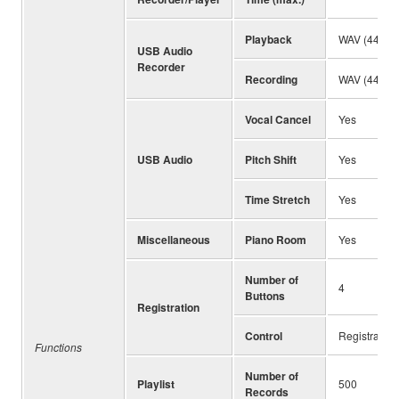
Playback
WAV (44.1 kH
USB Audio
Recorder
Recording
WAV (44.1 kH
Vocal Cancel
Yes
USB Audio
Pitch Shift
Yes
Time Stretch
Yes
Miscellaneous
Piano Room
Yes
Number of
4
Buttons
Registration
Control
Registratio
Functions
Number of
Playlist
500
Records