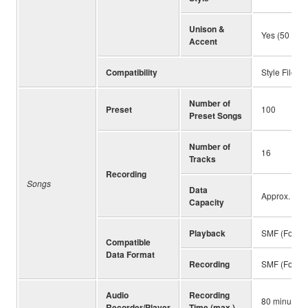
Unison &
Yes (50 Styl
Accent
Compatibility
Style File F
Number of
Preset
100
Preset Songs
Number of
16
Tracks
Recording
Songs
Data
Approx. 1 M
Capacity
Playback
SMF (Format
Compatible
Data Format
Recording
SMF (Format
Audio
Recording
80 minutes 
Recorder/Player
Time (max.)