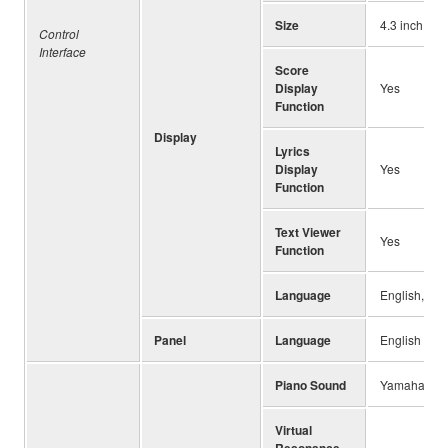
Size
4.3 inch (48
Control
Interface
Score
Display
Yes
Function
Display
Lyrics
Display
Yes
Function
Text Viewer
Yes
Function
Language
English, Ger
Panel
Language
English
Piano Sound
Yamaha CF
Virtual
Resonance