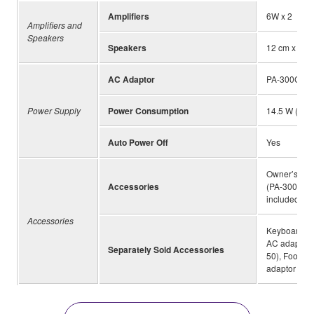
Amplifiers
6W x 2
Amplifiers and
Speakers
Speakers
12 cm x 2 + 
AC Adaptor
PA-300C
Power Supply
Power Consumption
14.5 W (Whe
Auto Power Off
Yes
Owner’s Man
Accessories
(PA-300C), P
included de
Accessories
Keyboard st
AC adaptor 
Separately Sold Accessories
50), Foot p
adaptor (UD