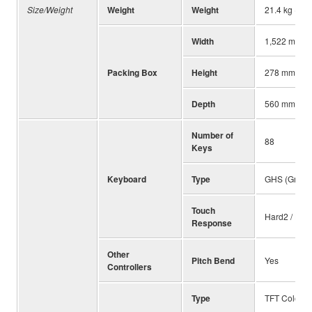
Size/Weight
Weight
Weight
21.4 kg (47 l
Width
1,522 mm (5
Packing Box
Height
278 mm (10-
Depth
560 mm (22-
Number of
88
Keys
Keyboard
Type
GHS (Graded
Touch
Hard2 / Hard
Response
Other
Pitch Bend
Yes
Controllers
Type
TFT Color