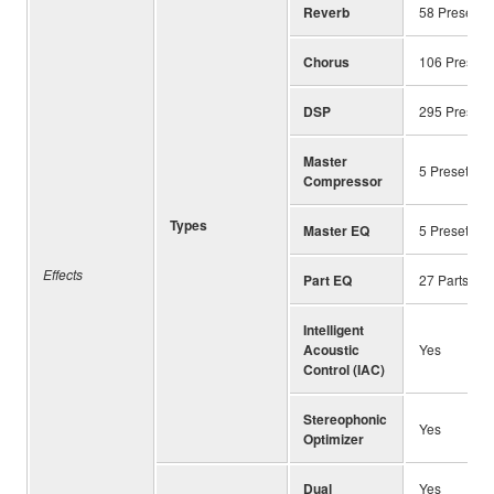
Reverb
58 Preset +
Chorus
106 Preset 
DSP
295 Preset 
Master
5 Preset + 3
Compressor
Types
Master EQ
5 Preset + 3
Effects
Part EQ
27 Parts
Intelligent
Acoustic
Yes
Control (IAC)
Stereophonic
Yes
Optimizer
Dual
Yes