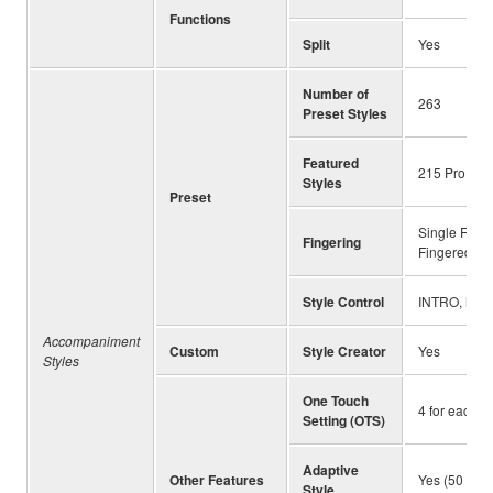
Functions
Split
Yes
Number of
263
Preset Styles
Featured
215 Pro Styl
Styles
Preset
Single Finge
Fingering
Fingered, Fu
Style Control
INTRO, MAI
Accompaniment
Custom
Style Creator
Yes
Styles
One Touch
4 for each S
Setting (OTS)
Adaptive
Other Features
Yes (50 Styl
Style