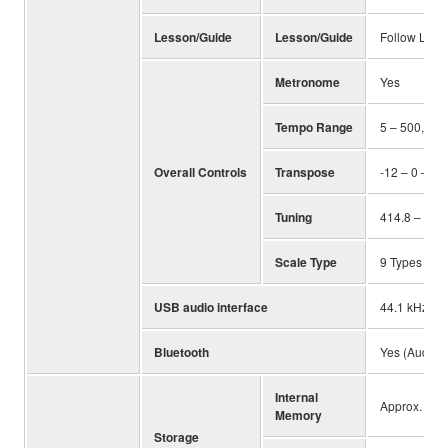
Lesson/Guide
Lesson/Guide
Follow Ligh
Metronome
Yes
Tempo Range
5 – 500, Ta
Overall Controls
Transpose
-12 – 0 – +1
Tuning
414.8 – 440.
Scale Type
9 Types
USB audio interface
44.1 kHz, 16-
Bluetooth
Yes (Audio)
Internal
Approx. 20 
Memory
Storage