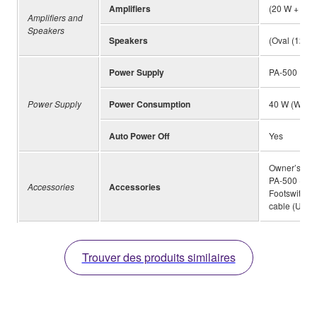
Amplifiers
(20 W + 6 W)
Amplifiers and
Speakers
Speakers
(Oval (12 cm
Power Supply
PA-500
Power Supply
Power Consumption
40 W (When 
Auto Power Off
Yes
Owner’s Man
PA-500 (May 
Accessories
Accessories
Footswitch,
cable (USB 
Trouver des produits similaires