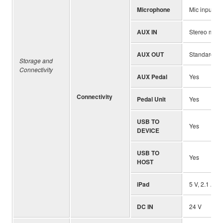
Microphone
Mic input (s
AUX IN
Stereo mini
AUX OUT
Standard ph
Storage and
Connectivity
AUX Pedal
Yes
Connectivity
Pedal Unit
Yes
USB TO
Yes
DEVICE
USB TO
Yes
HOST
iPad
5 V, 2.1 A
DC IN
24 V