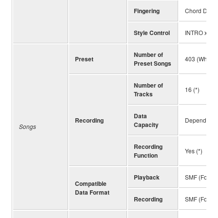
Fingering
Chord Detect
Style Control
INTRO x 1, 
Number of
Preset
403 (When no
Preset Songs
Number of
16 (*)
Tracks
Data
Recording
Depending o
Capacity
Songs
Recording
Yes (*)
Function
Playback
SMF (Format
Compatible
Data Format
Recording
SMF (Format