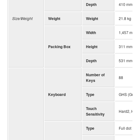
Depth
410 mm (16-
Size/Weight
Weight
Weight
21.8 kg (48 l
Width
1,457 mm (5
Packing Box
Height
311 mm (12-
Depth
531 mm (20-
Number of
88
Keys
Keyboard
Type
GHS (Graded
Touch
Hard2, Hard1
Sensitivity
Type
Full dot LCD