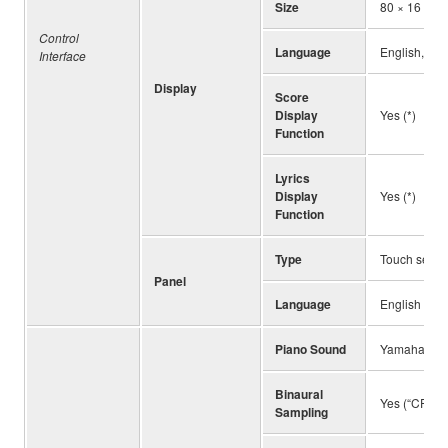
Size
80 × 16 dots
Control
Language
English, Ja
Interface
Display
Score
Display
Yes (*)
Function
Lyrics
Display
Yes (*)
Function
Type
Touch senso
Panel
Language
English
Piano Sound
Yamaha CFX,
Binaural
Yes (“CFX G
Sampling