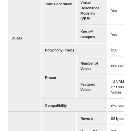
Virtual
Tone Generation
Resonance
Yes
Modeling
(VRM)
Key-off
Yes
Samples
Voices
Polyphony (max.)
256
Number of
660 (When no
Voices
Preset
13 VRM Voice
Featured
27 Sweet! Vo
Voices
Voices
Compatibility
(For song p
Reverb
58 types (Wh