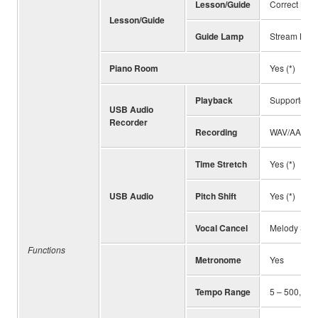
Lesson/Guide
Correct Key,
Lesson/Guide
Guide Lamp
Stream Light
Piano Room
Yes (*)
Playback
Supported f
USB Audio
Recorder
Recording
WAV/AAC
Time Stretch
Yes (*)
USB Audio
Pitch Shift
Yes (*)
Vocal Cancel
Melody Supp
Functions
Metronome
Yes
Tempo Range
5 – 500, Ta