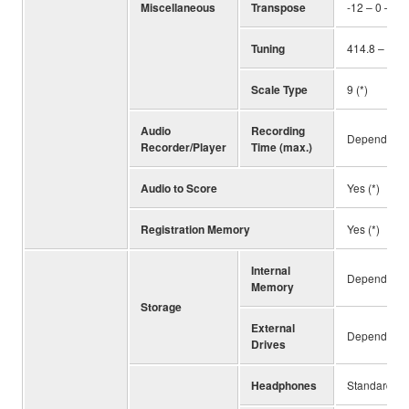
Miscellaneous
Transpose
-12 – 0 – +1
Tuning
414.8 – 440
Scale Type
9 (*)
Audio
Recording
Depending o
Recorder/Player
Time (max.)
Audio to Score
Yes (*)
Registration Memory
Yes (*)
Internal
Depending o
Memory
Storage
External
Depending o
Drives
Headphones
Standard ste