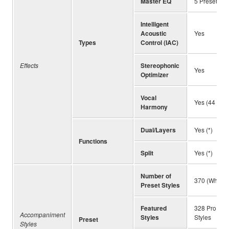
Master EQ
5 Preset + U
Intelligent
Acoustic
Yes
Types
Control (IAC)
Effects
Stereophonic
Yes
Optimizer
Vocal
Yes (44 Pres
Harmony
Dual/Layers
Yes (*)
Functions
Split
Yes (*)
Number of
370 (When no
Preset Styles
Featured
328 Pro Styl
Accompaniment
Styles
Styles
Preset
Styles