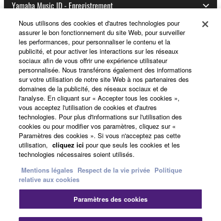
Yamaha Music ID - Enregistrement
Nous utilisons des cookies et d'autres technologies pour
assurer le bon fonctionnement du site Web, pour surveiller
les performances, pour personnaliser le contenu et la
A propos de Yamaha
publicité, et pour activer les interactions sur les réseaux
sociaux afin de vous offrir une expérience utilisateur
personnalisée. Nous transférons également des informations
sur votre utilisation de notre site Web à nos partenaires des
France - French
domaines de la publicité, des réseaux sociaux et de
l'analyse. En cliquant sur « Accepter tous les cookies »,
Professionnel
vous acceptez l'utilisation de cookies et d'autres
technologies. Pour plus d'informations sur l'utilisation des
cookies ou pour modifier vos paramètres, cliquez sur «
Paramètres des cookies ». Si vous n'acceptez pas cette
utilisation,
cliquez ici
pour que seuls les cookies et les
technologies nécessaires soient utilisés.
Mentions légales
Respect de la vie privée
Politique
relative aux cookies
Nous contacter
Conditions d'utilisation
Paramètres des cookies
Respect de la vie privée
Politique relative aux cookies
Mentions légales