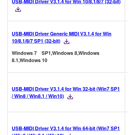
USB-MIDI Driver V3.1.4 for Win 10/8.1/8/7 (32-bit)
V3
USB-MIDI Driver Generic MIDI V3.1.4 for Win
V3
10/8.1/8/7 SP1 (32-bit)
Hi
Windows 7 SP1,Windows 8,Windows
la
8.1,Windows 10
V3
USB-MIDI Driver V3.1.4 for Win 32-bit (Win7 SP1
Hi
/ Win8 / Win8.1 / Win10)
la
V3
USB-MIDI Driver V3.1.4 for Win 64-bit (Win7 SP1
Hi