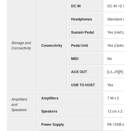
DC IN
DC IN 12 V
Headphones
Standard x 2
Sustain Pedal
Yes (Half peda
Storage and
Connectivity
Pedal Unit
Yes (Optional)
Connectivity
MIDI
No
AUX OUT
[L/L+R][R]
USB TO HOST
Yes
Amplifiers
7 W x 2
Amplifiers
and
Speakers
Speakers
12 cm x 2 + 4 
Power Supply
PA-150B or oth