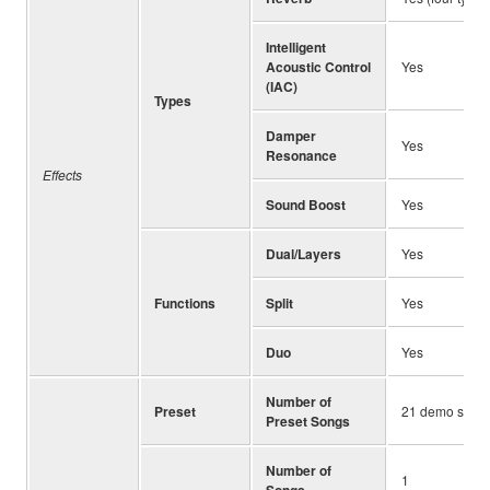
Intelligent
Acoustic Control
Yes
(IAC)
Types
Damper
Yes
Resonance
Effects
Sound Boost
Yes
Dual/Layers
Yes
Functions
Split
Yes
Duo
Yes
Number of
Preset
21 demo songs
Preset Songs
Number of
1
Songs