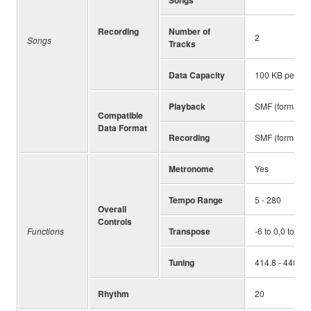
Recording
Number of
2
Songs
Tracks
Data Capacity
100 KB per son
Playback
SMF (format 0,
Compatible
Data Format
Recording
SMF (format 0)
Metronome
Yes
Tempo Range
5 - 280
Overall
Controls
Functions
Transpose
-6 to 0,0 to +6
Tuning
414.8 - 440.0 
Rhythm
20