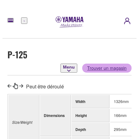
Menu
P-125
Menu
Trouver un magasin
Peut être déroulé
Width
1326mm
Dimensions
Height
166mm
Size/Weight
Depth
295mm