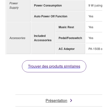
Power
Power Consumption
9 W (using PA
Supply
Auto Power Off Function
Yes
Music Rest
Yes
Included
Accessories
Pedal/Footswitch
Yes
Accessories
AC Adaptor
PA-150B or oth
Trouver des produits similaires
Présentation