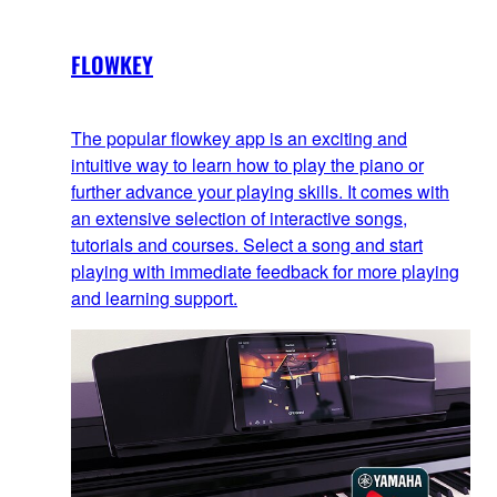
FLOWKEY
The popular flowkey app is an exciting and
intuitive way to learn how to play the piano or
further advance your playing skills. It comes with
an extensive selection of interactive songs,
tutorials and courses. Select a song and start
playing with immediate feedback for more playing
and learning support.