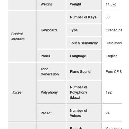
Weight
Weight
11.8kg
Number of Keys
88
Keyboard
Type
Graded hammer 
Control
Interface
Touch Sensitivity
Hard/medium/so
Panel
Language
English
Tone
Piano Sound
Pure CF Soun
Generation
Number of
Voices
Polyphony
Polyphony
192
(Max.)
Number of
Preset
24
Voices
Reverb
Yes (four types